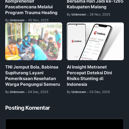
Komprehensif
Bersama Hari Jadi ke-1265
Pascabencana Melalui
Kabupaten Malang
Program Trauma Healing
By
Unknown
28 Nov, 2025
•
By
Unknown
30 Nov, 2025
•
TNI Jemput Bola, Babinsa
AI Insight Metranet
Supiturang Layani
Percepat Deteksi Dini
Pemeriksaan Kesehatan
Risiko Stunting di
Warga Pengungsi Semeru
Indonesia
By
Unknown
04 Dec, 2025
By
Unknown
03 Dec, 2025
•
•
Posting Komentar