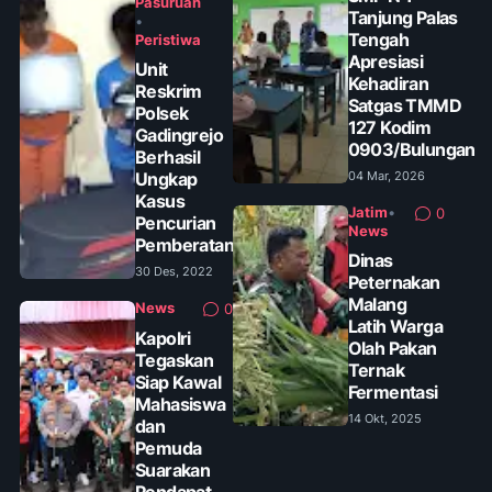
Pasuruan
Tanjung Palas
•
Tengah
Peristiwa
Apresiasi
Unit
Kehadiran
Reskrim
Satgas TMMD
Polsek
127 Kodim
Gadingrejo
0903/Bulungan
Berhasil
Ungkap
04 Mar, 2026
Kasus
Jatim
•
0
Pencurian
News
Pemberatan
Dinas
30 Des, 2022
Peternakan
Malang
News
0
Latih Warga
Kapolri
Olah Pakan
Tegaskan
Ternak
Siap Kawal
Fermentasi
Mahasiswa
14 Okt, 2025
dan
Pemuda
Suarakan