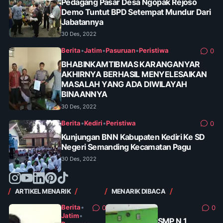
Pedagang Pasar Desa Ngopak Rejoso
Demo Tuntut BPD Setempat Mundur Dari
Jabatannya
30 Des, 2022
Berita
•
Jatim
•
Pasuruan
•
Peristiwa
0
BHABINKAMTIBMAS KARANGANYAR
AKHIRNYA BERHASIL MENYELESAIKAN
MASALAH YANG ADA DIWILAYAH
BINAANNYA
30 Des, 2022
Berita
•
Kediri
•
Peristiwa
0
Kunjungan BNN Kabupaten Kediri Ke SD
Negeri Semanding Kecamatan Pagu
30 Des, 2022
ARTIKEL MENARIK
MENARIK DIBACA
Berita
•
0
0
Jatim
•
SMP N 1