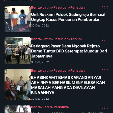
Berita
•
Jatim
•
Pasuruan
•
Peristiwa
0
Unit Reskrim Polsek Gadingrejo Berhasil
Ungkap Kasus Pencurian Pemberatan
30 Des, 2022
Berita
•
Jatim
•
Pasuruan
•
Terkini
0
Pedagang Pasar Desa Ngopak Rejoso
Demo Tuntut BPD Setempat Mundur Dari
Jabatannya
30 Des, 2022
Berita
•
Jatim
•
Pasuruan
•
Peristiwa
0
BHABINKAMTIBMAS KARANGANYAR
AKHIRNYA BERHASIL MENYELESAIKAN
MASALAH YANG ADA DIWILAYAH
BINAANNYA
30 Des, 2022
Berita
•
Kediri
•
Peristiwa
0