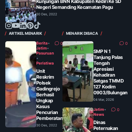
Kunjungan BNN Kabupaten Kediri Ke SD
Negeri Semanding Kecamatan Pagu
30 Des, 2022
ARTIKEL MENARIK
MENARIK DIBACA
Berita
•
0
0
Jatim
•
SMP N 1
Pasuruan
Tanjung Palas
•
Tengah
Peristiwa
Apresiasi
Unit
Kehadiran
Reskrim
Satgas TMMD
Polsek
127 Kodim
Gadingrejo
0903/Bulungan
Berhasil
Ungkap
04 Mar, 2026
Kasus
Jatim
•
0
Pencurian
News
Pemberatan
Dinas
30 Des, 2022
Peternakan