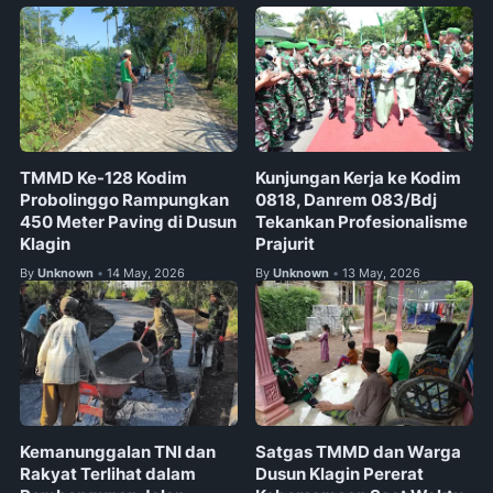
TMMD Ke-128 Kodim
Kunjungan Kerja ke Kodim
Probolinggo Rampungkan
0818, Danrem 083/Bdj
450 Meter Paving di Dusun
Tekankan Profesionalisme
Klagin
Prajurit
By
Unknown
14 May, 2026
By
Unknown
13 May, 2026
•
•
Kemanunggalan TNI dan
Satgas TMMD dan Warga
Rakyat Terlihat dalam
Dusun Klagin Pererat