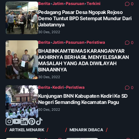
Berita
•
Jatim
•
Pasuruan
•
Terkini
0
Pedagang Pasar Desa Ngopak Rejoso
Demo Tuntut BPD Setempat Mundur Dari
Jabatannya
30 Des, 2022
Berita
•
Jatim
•
Pasuruan
•
Peristiwa
0
BHABINKAMTIBMAS KARANGANYAR
AKHIRNYA BERHASIL MENYELESAIKAN
MASALAH YANG ADA DIWILAYAH
BINAANNYA
30 Des, 2022
Berita
•
Kediri
•
Peristiwa
0
Kunjungan BNN Kabupaten Kediri Ke SD
Negeri Semanding Kecamatan Pagu
30 Des, 2022
ARTIKEL MENARIK
MENARIK DIBACA