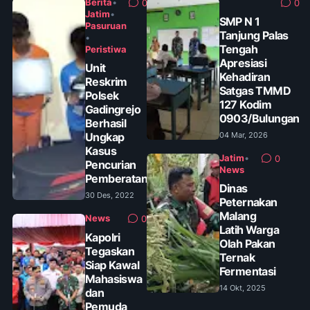
Berita
•
0
0
Jatim
•
SMP N 1
Pasuruan
Tanjung Palas
•
Tengah
Peristiwa
Apresiasi
Unit
Kehadiran
Reskrim
Satgas TMMD
Polsek
127 Kodim
Gadingrejo
0903/Bulungan
Berhasil
Ungkap
04 Mar, 2026
Kasus
Jatim
•
0
Pencurian
News
Pemberatan
Dinas
30 Des, 2022
Peternakan
Malang
News
0
Latih Warga
Kapolri
Olah Pakan
Tegaskan
Ternak
Siap Kawal
Fermentasi
Mahasiswa
14 Okt, 2025
dan
Pemuda