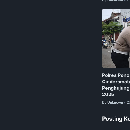
•
Polres Pono
Cinderamata
Penghujung
2025
By
Unknown
2
•
Posting K