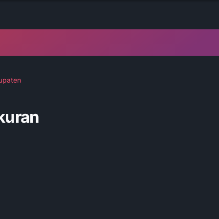
bupaten
kuran