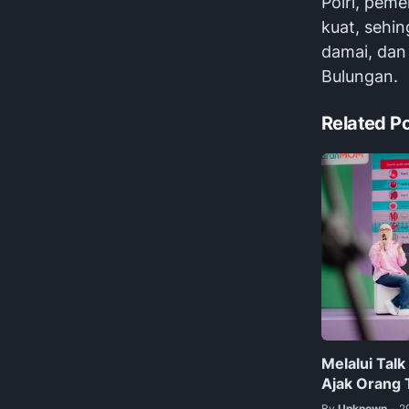
Polri, pem
kuat, sehi
damai, dan
Bulungan.
Related P
Melalui Tal
Ajak Orang
By
Unknown
2