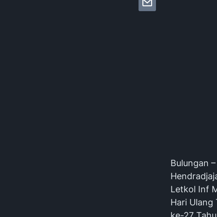
‎Bulungan 
Hendradjaja
Letkol Inf
Hari Ulang 
ke-27 Tahu