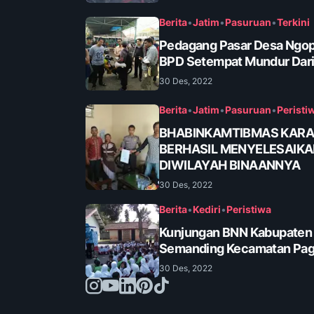
Berita
•
Jatim
•
Pasuruan
•
Terkini
Pedagang Pasar Desa Ngop
BPD Setempat Mundur Dari
30 Des, 2022
Berita
•
Jatim
•
Pasuruan
•
Peristi
BHABINKAMTIBMAS KAR
BERHASIL MENYELESAIK
DIWILAYAH BINAANNYA
30 Des, 2022
Berita
•
Kediri
•
Peristiwa
Kunjungan BNN Kabupaten K
Semanding Kecamatan Pa
30 Des, 2022