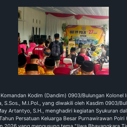
– Komandan Kodim (Dandim) 0903/Bulungan Kolonel 
, S.Sos., M.I.Pol., yang diwakili oleh Kasdim 0903/B
 May Artantyo, S.H., menghadiri kegiatan Syukuran d
Tahun Persatuan Keluarga Besar Purnawirawan Polri (
n 2026 yang mengusung tema "Jiwa Bhayangkara Ti