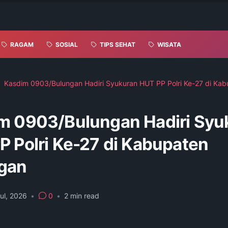
RAGAM
SOSIAL
TIPS SEHAT
WISATA
‎Kasdim 0903/Bulungan Hadiri Syukuran HUT PP Polri Ke-27 di Ka
im 0903/Bulungan Hadiri Syu
P Polri Ke-27 di Kabupaten
gan
ul, 2026
•
0
•
2
min read