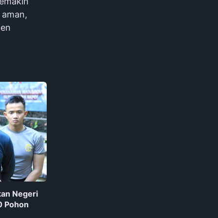
semakin
 aman,
ten
kan Negeri
0 Pohon