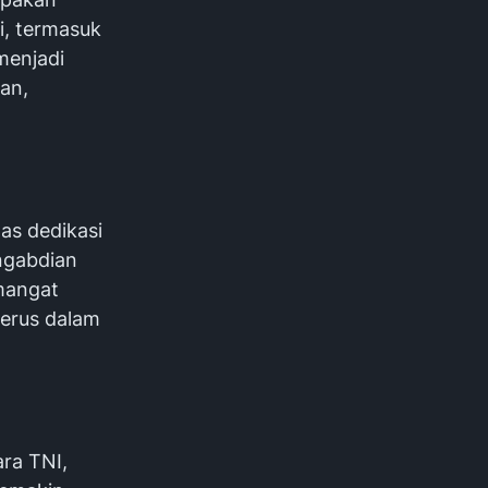
ri, termasuk
menjadi
an,
as dedikasi
ngabdian
emangat
nerus dalam
ara TNI,