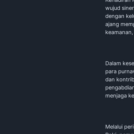
wujud siner
dengan kel
ajang mem
keamanan, 
‎Dalam kes
para purna
dan kontri
pengabdian
menjaga ke
‎Melalui pe