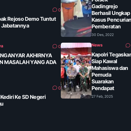
Gadingrejo
0
Berhasil Ungkap
ak Rejoso Demo Tuntut
Kasus Pencuria
 Jabatannya
Pemberatan
30 Des, 2022
News
wa
0
Kapolri Tegaska
ANGANYAR AKHIRNYA
Siap Kawal
AN MASALAH YANG ADA
Mahasiswa dan
Pemuda
Suarakan
Pendapat
0
ediri Ke SD Negeri
27 Feb, 2025
gu