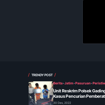
TRENDY POST
Berita
•
Jatim
•
Pasuruan
•
Peristi
Unit Reskrim Polsek Gadin
Kasus Pencurian Pembera
30 Des, 2022