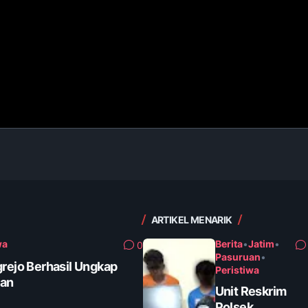
ARTIKEL MENARIK
wa
Berita
•
Jatim
•
0
Pasuruan
•
grejo Berhasil Ungkap
Peristiwa
tan
Unit Reskrim
Polsek