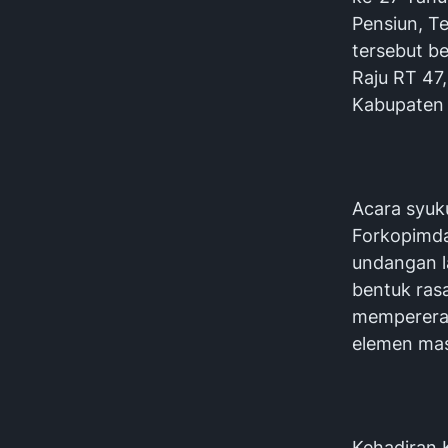
Pensiun, T
tersebut be
Raju RT 47,
Kabupaten 
‎Acara syuk
Forkopimda
undangan l
bentuk ras
mempererat
elemen mas
‎Kehadiran