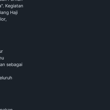
". Kegiatan
Gang Haji
lor,
ur
mu
an sebagai
eluruh
upakan