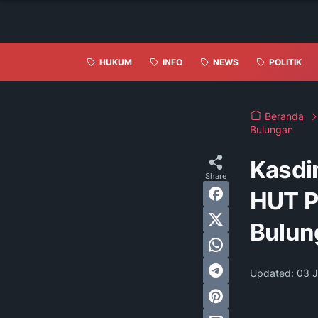
HUKUM
INFO
NEWS
POLITIK
Beranda
Bulungan
‎Kasd
HUT P
Bulun
Updated:
03 J