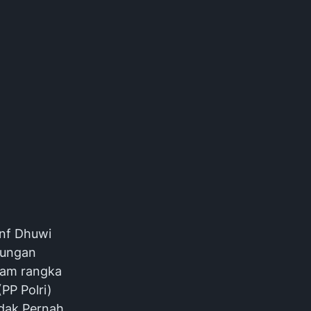
Inf Dhuwi
ulungan
alam rangka
PP Polri)
dak Pernah