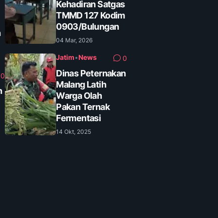
Kehadiran Satgas
TMMD 127 Kodim
0903/Bulungan
n
04 Mar, 2026
Jatim
•
News
0
Dinas Peternakan
0
Malang Latih
n
Warga Olah
Pakan Ternak
Fermentasi
14 Okt, 2025