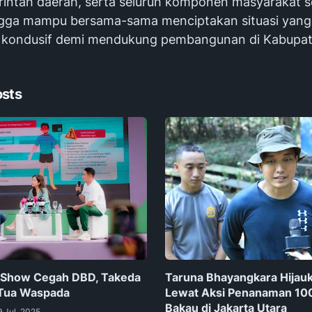
erintah daerah, serta seluruh komponen masyarakat 
ngga mampu bersama-sama menciptakan situasi yang
 kondusif demi mendukung pembangunan di Kabupa
osts
k Show Cegah DBD, Takeda
Taruna Bhayangkara Hijau
 Tua Waspada
Lewat Aksi Penanaman 10
Bakau di Jakarta Utara
9 Jul, 2025