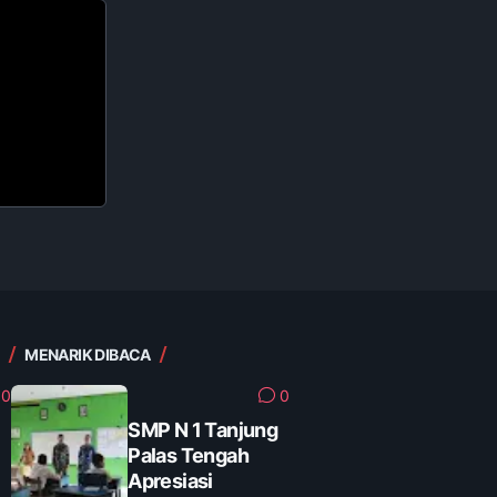
MENARIK DIBACA
0
0
SMP N 1 Tanjung
Palas Tengah
Apresiasi