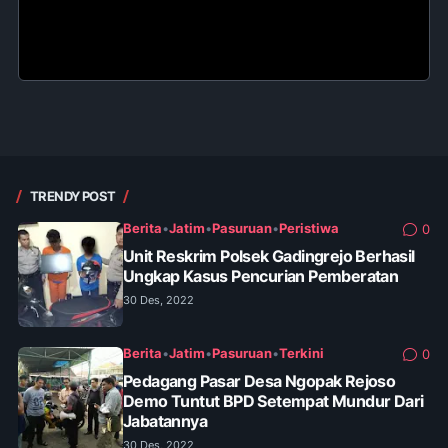
TRENDY POST
Berita
•
Jatim
•
Pasuruan
•
Peristiwa
0
Unit Reskrim Polsek Gadingrejo Berhasil
Ungkap Kasus Pencurian Pemberatan
30 Des, 2022
Berita
•
Jatim
•
Pasuruan
•
Terkini
0
Pedagang Pasar Desa Ngopak Rejoso
Demo Tuntut BPD Setempat Mundur Dari
Jabatannya
30 Des, 2022