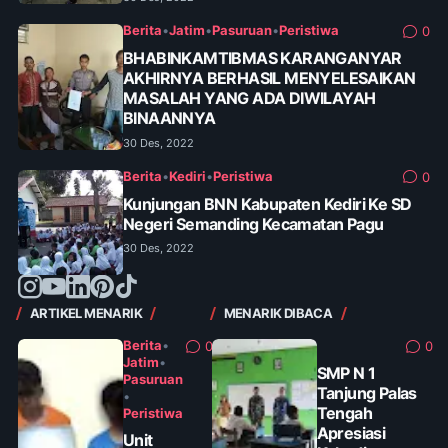
Berita
•
Jatim
•
Pasuruan
•
Peristiwa
0
BHABINKAMTIBMAS KARANGANYAR
AKHIRNYA BERHASIL MENYELESAIKAN
MASALAH YANG ADA DIWILAYAH
BINAANNYA
30 Des, 2022
Berita
•
Kediri
•
Peristiwa
0
Kunjungan BNN Kabupaten Kediri Ke SD
Negeri Semanding Kecamatan Pagu
30 Des, 2022
ARTIKEL MENARIK
MENARIK DIBACA
Berita
•
0
0
Jatim
•
SMP N 1
Pasuruan
Tanjung Palas
•
Tengah
Peristiwa
Apresiasi
Unit