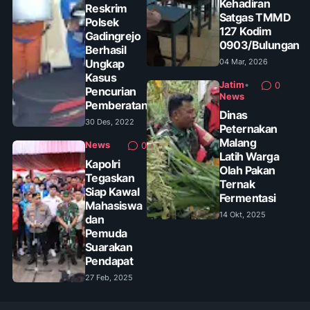
Kehadiran
Reskrim
Satgas TMMD
Polsek
127 Kodim
Gadingrejo
0903/Bulungan
Berhasil
Ungkap
04 Mar, 2026
Kasus
Jatim
•
0
Pencurian
News
Pemberatan
Dinas
30 Des, 2022
Peternakan
Malang
News
0
Latih Warga
Kapolri
Olah Pakan
Tegaskan
Ternak
Siap Kawal
Fermentasi
Mahasiswa
14 Okt, 2025
dan
Pemuda
Suarakan
Pendapat
27 Feb, 2025