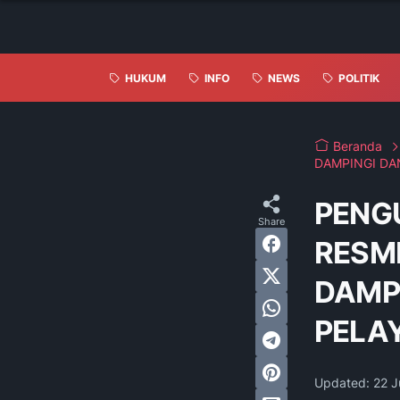
HUKUM
INFO
NEWS
POLITIK
Beranda
DAMPINGI D
PENG
RESMI
DAMP
PELA
Updated:
22 J