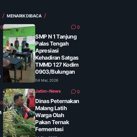
MENARIK DIBACA
0
0
SMP N 1 Tanjung
Palas Tengah
Apresiasi
Kehadiran Satgas
TMMD 127 Kodim
0903/Bulungan
n
04 Mar, 2026
Jatim
•
News
0
Dinas Peternakan
0
Malang Latih
n
Warga Olah
Pakan Ternak
Fermentasi