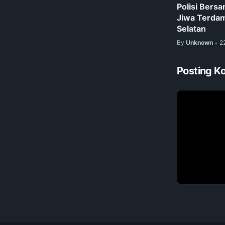
Polisi Bers
Jiwa Terdam
Selatan
By
Unknown
2
•
Posting K