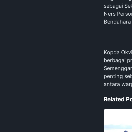
sebagai Sek
Ners Person
Bendahara 
Kopda Okv
berbagai 
Semenggari
penting se
antara war
Related P