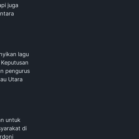
pi juga
antara
nyikan lagu
 Keputusan
an pengurus
au Utara
an untuk
yarakat di
rdoni