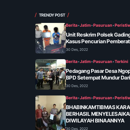
TRENDY POST
Berita
•
Jatim
•
Pasuruan
•
Peristi
Unit Reskrim Polsek Gadin
Kasus Pencurian Pembera
30 Des, 2022
Berita
•
Jatim
•
Pasuruan
•
Terkini
Pedagang Pasar Desa Ngop
BPD Setempat Mundur Dari
30 Des, 2022
Berita
•
Jatim
•
Pasuruan
•
Peristi
BHABINKAMTIBMAS KAR
BERHASIL MENYELESAIK
DIWILAYAH BINAANNYA
30 Des, 2022