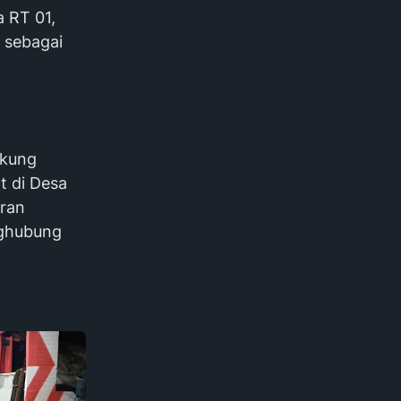
a RT 01,
d sebagai
ukung
 di Desa
eran
nghubung