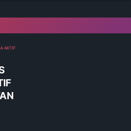
A AKTIF
S
IF
TAN