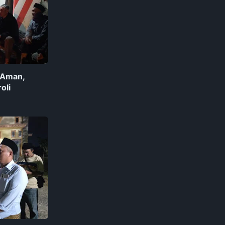
 Aman,
oli