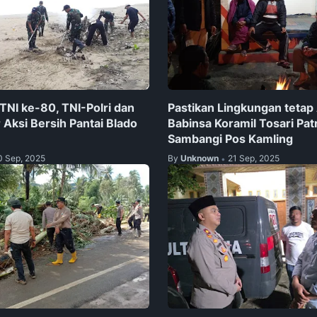
TNI ke-80, TNI-Polri dan
Pastikan Lingkungan tetap
 Aksi Bersih Pantai Blado
Babinsa Koramil Tosari Patr
Sambangi Pos Kamling
0 Sep, 2025
By
Unknown
21 Sep, 2025
•