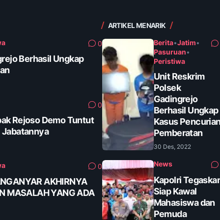
ARTIKEL MENARIK
wa
Berita
•
Jatim
•
0
Pasuruan
•
grejo Berhasil Ungkap
Peristiwa
tan
Unit Reskrim
Polsek
Gadingrejo
0
Berhasil Ungkap
ak Rejoso Demo Tuntut
Kasus Pencuria
 Jabatannya
Pemberatan
30 Des, 2022
News
wa
0
Kapolri Tegaska
ANGANYAR AKHIRNYA
Siap Kawal
AN MASALAH YANG ADA
Mahasiswa dan
Pemuda