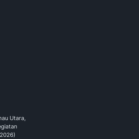
nau Utara,
egiatan
/2026)