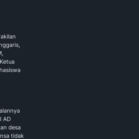
wakilan
nggaris,
M,
 Ketua
ahasiswa
jalannya
I AD
han desa
nsa tidak