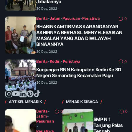
Jabatannya
30 Des, 2022
Berita
•
Jatim
•
Pasuruan
•
Peristiwa
0
BHABINKAMTIBMAS KARANGANYAR
AKHIRNYA BERHASIL MENYELESAIKAN
MASALAH YANG ADA DIWILAYAH
BINAANNYA
30 Des, 2022
Berita
•
Kediri
•
Peristiwa
0
Kunjungan BNN Kabupaten Kediri Ke SD
Negeri Semanding Kecamatan Pagu
30 Des, 2022
ARTIKEL MENARIK
MENARIK DIBACA
Berita
•
0
0
Jatim
•
SMP N 1
Pasuruan
Tanjung Palas
•
Tengah
Peristiwa