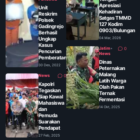
Apresiasi
Unit
Kehadiran
Reskrim
Satgas TMMD
Polsek
127 Kodim
Gadingrejo
0903/Bulungan
Berhasil
Ungkap
04 Mar, 2026
Kasus
Jatim
•
0
Pencurian
News
Pemberatan
Dinas
30 Des, 2022
Peternakan
Malang
News
0
Latih Warga
Kapolri
Olah Pakan
Tegaskan
Ternak
Siap Kawal
Fermentasi
Mahasiswa
14 Okt, 2025
dan
Pemuda
Suarakan
Pendapat
27 Feb, 2025