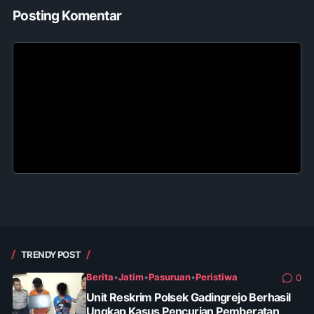
Posting Komentar
TRENDY POST
Berita
•
Jatim
•
Pasuruan
•
Peristiwa
0
Unit Reskrim Polsek Gadingrejo Berhasil
Ungkap Kasus Pencurian Pemberatan