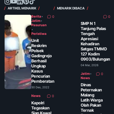
ARTIKEL MENARIK
MENARIK DIBACA
Berita
•
0
0
Jatim
•
SMP N 1
Pasuruan
Tanjung Palas
•
Tengah
Peristiwa
Apresiasi
Unit
Kehadiran
Reskrim
Satgas TMMD
Polsek
127 Kodim
Gadingrejo
0903/Bulungan
Berhasil
Ungkap
04 Mar, 2026
Kasus
Jatim
•
0
Pencurian
News
Pemberatan
Dinas
30 Des, 2022
Peternakan
Malang
News
0
Latih Warga
Kapolri
Olah Pakan
Tegaskan
Ternak
Siap Kawal