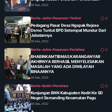
30 Des, 2022
Berita
•
Jatim
•
Pasuruan
•
Terkini
0
Pedagang Pasar Desa Ngopak Rejoso
Demo Tuntut BPD Setempat Mundur Dari
Jabatannya
30 Des, 2022
Berita
•
Jatim
•
Pasuruan
•
Peristiwa
0
BHABINKAMTIBMAS KARANGANYAR
AKHIRNYA BERHASIL MENYELESAIKAN
MASALAH YANG ADA DIWILAYAH
BINAANNYA
30 Des, 2022
Berita
•
Kediri
•
Peristiwa
0
Kunjungan BNN Kabupaten Kediri Ke SD
Negeri Semanding Kecamatan Pagu
30 Des, 2022