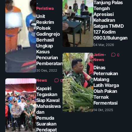
Tanjung Palas
•
Tengah
Peristiwa
Apresiasi
Unit
Kehadiran
Reskrim
Satgas TMMD
Polsek
127 Kodim
Gadingrejo
0903/Bulungan
Berhasil
Ungkap
04 Mar, 2026
Kasus
Jatim
•
0
Pencurian
News
Pemberatan
Dinas
30 Des, 2022
Peternakan
Malang
News
0
Latih Warga
Kapolri
Olah Pakan
Tegaskan
Ternak
Siap Kawal
Fermentasi
Mahasiswa
14 Okt, 2025
dan
Pemuda
Suarakan
Pendapat