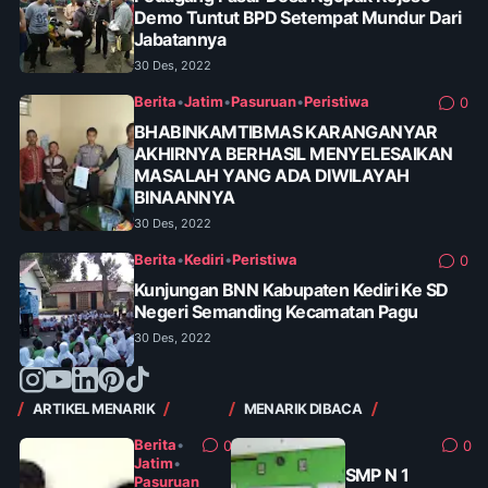
Demo Tuntut BPD Setempat Mundur Dari
Jabatannya
30 Des, 2022
Berita
•
Jatim
•
Pasuruan
•
Peristiwa
0
BHABINKAMTIBMAS KARANGANYAR
AKHIRNYA BERHASIL MENYELESAIKAN
MASALAH YANG ADA DIWILAYAH
BINAANNYA
30 Des, 2022
Berita
•
Kediri
•
Peristiwa
0
Kunjungan BNN Kabupaten Kediri Ke SD
Negeri Semanding Kecamatan Pagu
30 Des, 2022
ARTIKEL MENARIK
MENARIK DIBACA
Berita
•
0
0
Jatim
•
SMP N 1
Pasuruan