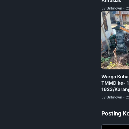
Antusias
By
Unknown
2
•
Warga Kubak
TMMD ke- 1
1623/Karang
By
Unknown
2
•
Posting K