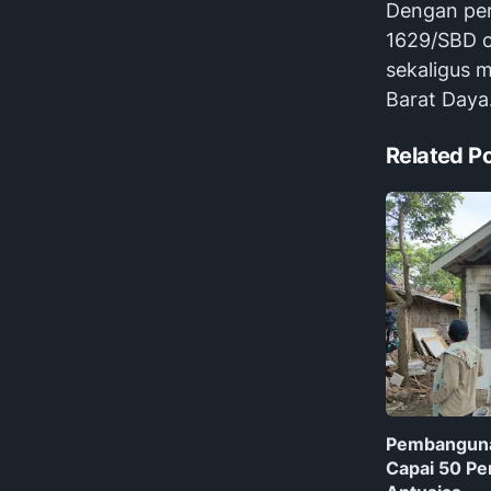
Dengan pe
1629/SBD op
sekaligus 
Barat Daya
Related P
Pembanguna
Capai 50 Pe