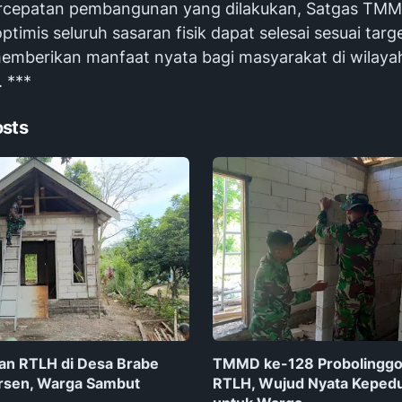
rcepatan pembangunan yang dilakukan, Satgas TM
timis seluruh sasaran fisik dapat selesai sesuai targe
memberikan manfaat nyata bagi masyarakat di wilay
. ***
osts
n RTLH di Desa Brabe
TMMD ke-128 Probolingg
rsen, Warga Sambut
RTLH, Wujud Nyata Kepedu