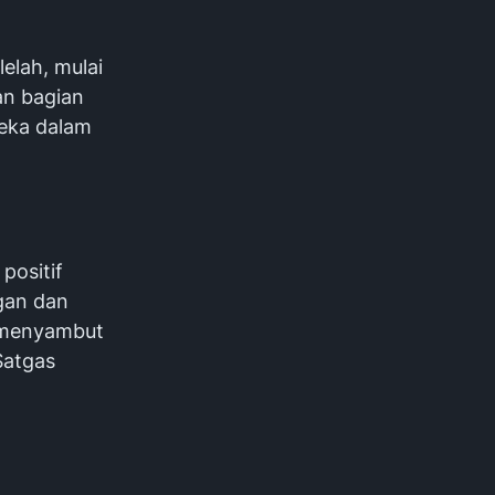
lelah, mulai
an bagian
reka dalam
ositif
gan dan
 menyambut
Satgas