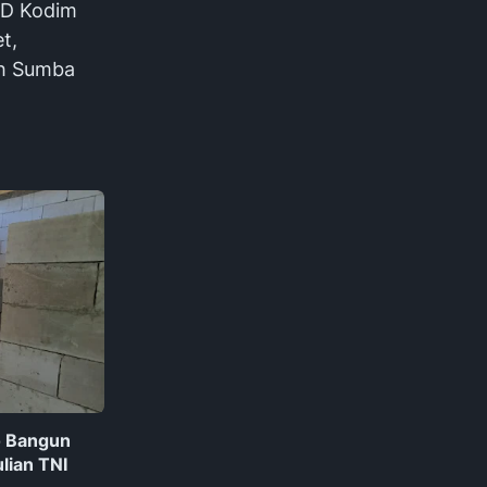
MD Kodim
t,
ah Sumba
o Bangun
lian TNI