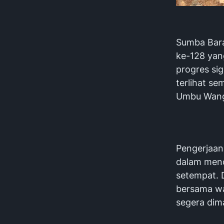
Sumba Bar
ke-128 yan
progres si
terlihat s
Umbu Wang
Pengerjaan 
dalam mend
setempat.
bersama w
segera dim