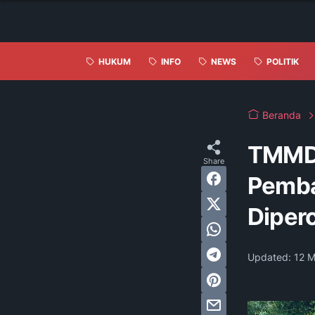
HUKUM
INFO
NEWS
POLITIK
Beranda
TMMD 
Pemb
Diper
Updated:
12 M