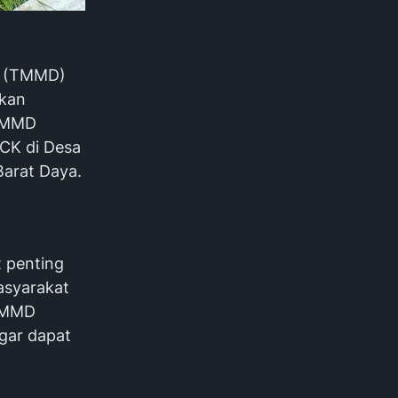
a (TMMD)
kkan
 TMMD
MCK di Desa
arat Daya.
t penting
asyarakat
 TMMD
gar dapat