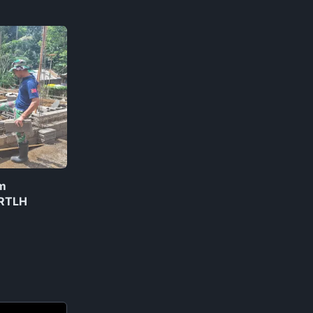
m
 RTLH