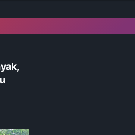
yak,
u