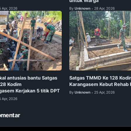
untuk Warga
5 Apr, 2026
By
Unknown
28 Apr, 2026
•
al antusias bantu Satgas
Satgas TMMD Ke 128 Kodi
28 Kodim
Karangasem Kebut Rehab
asem Kerjakan 5 titik DPT
By
Unknown
25 Apr, 2026
•
5 Apr, 2026
omentar