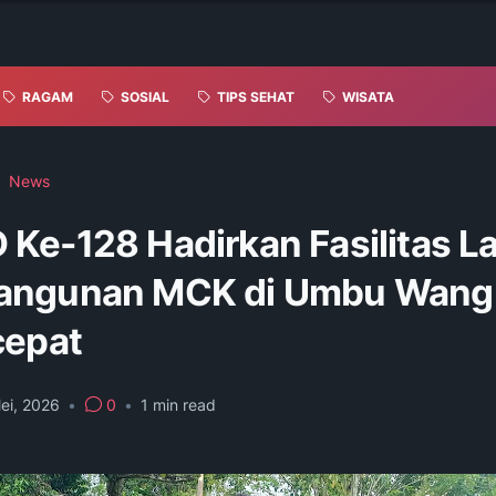
RAGAM
SOSIAL
TIPS SEHAT
WISATA
News
Ke-128 Hadirkan Fasilitas La
angunan MCK di Umbu Wang
cepat
ei, 2026
•
0
•
1
min read