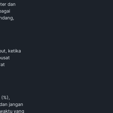
eter dan
bagai
andang,
ut, ketika
pusat
rat
 (%),
 dan jangan
 waktu yang