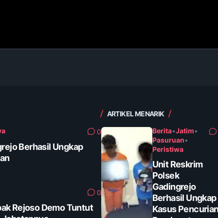
ARTIKEL MENARIK
wa
Berita
•
Jatim
•
0
Pasuruan
•
grejo Berhasil Ungkap
Peristiwa
tan
Unit Reskrim
Polsek
Gadingrejo
0
Berhasil Ungkap
ak Rejoso Demo Tuntut
Kasus Pencuria