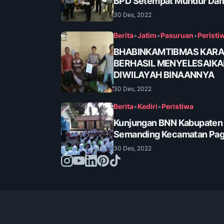
BPD Setempat Mundur Dari
30 Des, 2022
Berita
•
Jatim
•
Pasuruan
•
Peristi
BHABINKAMTIBMAS KAR
BERHASIL MENYELESAIK
DIWILAYAH BINAANNYA
30 Des, 2022
Berita
•
Kediri
•
Peristiwa
Kunjungan BNN Kabupaten K
Semanding Kecamatan Pa
30 Des, 2022