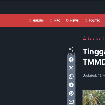
HUKUM
INFO
NEWS
POLITIK
Beranda
Tingga
TMMD 
Updated:
13 M