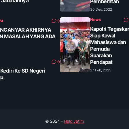
 Jabatannya
Pemberatan
30 Des, 2022
News
wa
0
Kapolri Tegaska
ANGANYAR AKHIRNYA
Siap Kawal
AN MASALAH YANG ADA
Mahasiswa dan
Pemuda
Suarakan
Pendapat
0
ediri Ke SD Negeri
27 Feb, 2025
gu
© 2024 -
Helo Jatim