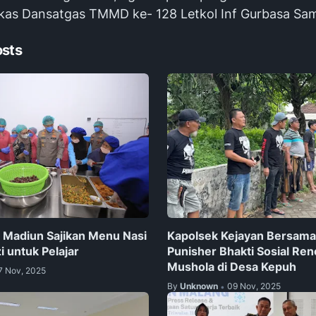
kas Dansatgas TMMD ke- 128 Letkol Inf Gurbasa Samo
osts
 Madiun Sajikan Menu Nasi
Kapolsek Kejayan Bersam
i untuk Pelajar
Punisher Bhakti Sosial Ren
Mushola di Desa Kepuh
7 Nov, 2025
By
Unknown
09 Nov, 2025
•