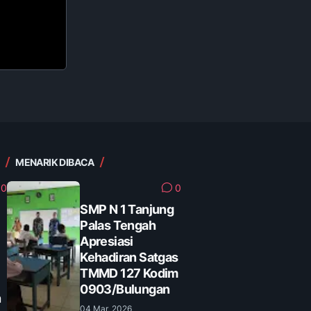
MENARIK DIBACA
0
0
SMP N 1 Tanjung
Palas Tengah
Apresiasi
Kehadiran Satgas
TMMD 127 Kodim
0903/Bulungan
n
04 Mar, 2026