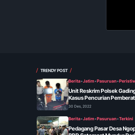
TRENDY POST
Berita
•
Jatim
•
Pasuruan
•
Peristi
Unit Reskrim Polsek Gadin
Kasus Pencurian Pembera
30 Des, 2022
Berita
•
Jatim
•
Pasuruan
•
Terkini
Pedagang Pasar Desa Ngop