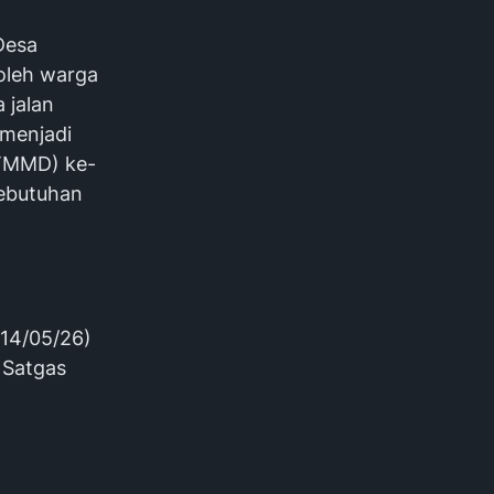
Desa
oleh warga
 jalan
 menjadi
TMMD) ke-
kebutuhan
(14/05/26)
 Satgas