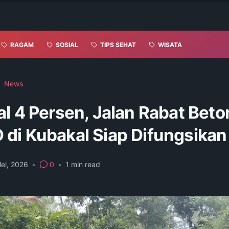
RAGAM
SOSIAL
TIPS SEHAT
WISATA
News
l 4 Persen, Jalan Rabat Beto
di Kubakal Siap Difungsikan
ei, 2026
•
0
•
1
min read