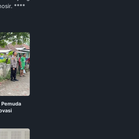
sir. ****
a Pemuda
ovasi