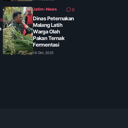
Jatim
•
News
0
Dinas Peternakan
0
Malang Latih
n
Warga Olah
Pakan Ternak
Fermentasi
14 Okt, 2025