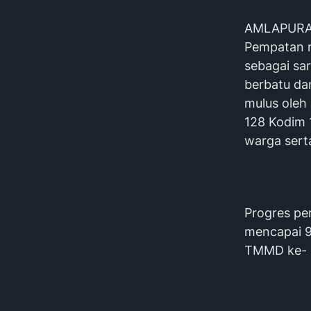
AMLAPURA -
Pempatan r
sebagai sar
berbatu da
mulus ole
128 Kodim 
warga sert
Progres pe
mencapai 9
TMMD ke- 