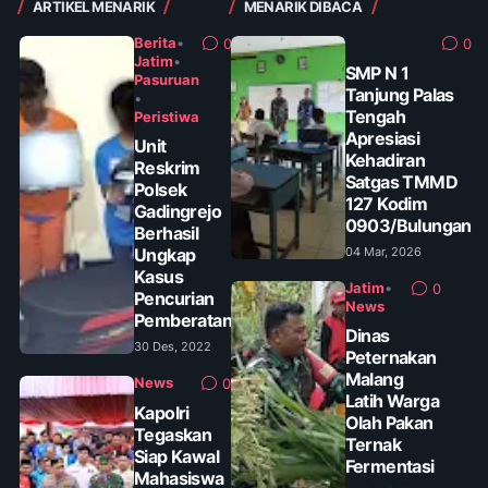
ARTIKEL MENARIK
MENARIK DIBACA
Berita
•
0
0
Jatim
•
SMP N 1
Pasuruan
Tanjung Palas
•
Tengah
Peristiwa
Apresiasi
Unit
Kehadiran
Reskrim
Satgas TMMD
Polsek
127 Kodim
Gadingrejo
0903/Bulungan
Berhasil
Ungkap
04 Mar, 2026
Kasus
Jatim
•
0
Pencurian
News
Pemberatan
Dinas
30 Des, 2022
Peternakan
Malang
News
0
Latih Warga
Kapolri
Olah Pakan
Tegaskan
Ternak
Siap Kawal
Fermentasi
Mahasiswa