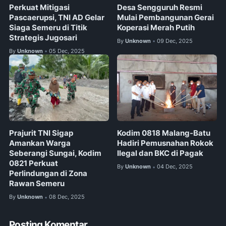
Perkuat Mitigasi
Desa Sengguruh Resmi
Pascaerupsi, TNI AD Gelar
Mulai Pembangunan Gerai
Siaga Semeru di Titik
Koperasi Merah Putih
Strategis Jugosari
By
Unknown
09 Dec, 2025
•
By
Unknown
05 Dec, 2025
•
Prajurit TNI Sigap
Kodim 0818 Malang-Batu
Amankan Warga
Hadiri Pemusnahan Rokok
Seberangi Sungai, Kodim
Ilegal dan BKC di Pagak
0821 Perkuat
By
Unknown
04 Dec, 2025
•
Perlindungan di Zona
Rawan Semeru
By
Unknown
08 Dec, 2025
•
Posting Komentar