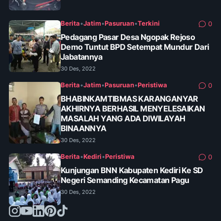
Berita
•
Jatim
•
Pasuruan
•
Terkini
0
Pedagang Pasar Desa Ngopak Rejoso
Demo Tuntut BPD Setempat Mundur Dari
Jabatannya
30 Des, 2022
Berita
•
Jatim
•
Pasuruan
•
Peristiwa
0
BHABINKAMTIBMAS KARANGANYAR
AKHIRNYA BERHASIL MENYELESAIKAN
MASALAH YANG ADA DIWILAYAH
BINAANNYA
30 Des, 2022
Berita
•
Kediri
•
Peristiwa
0
Kunjungan BNN Kabupaten Kediri Ke SD
Negeri Semanding Kecamatan Pagu
30 Des, 2022