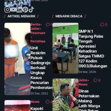
30 Des, 2022
ARTIKEL MENARIK
MENARIK DIBACA
Berita
•
0
0
Jatim
•
SMP N 1
Pasuruan
Tanjung Palas
•
Tengah
Peristiwa
Apresiasi
Unit
Kehadiran
Reskrim
Satgas TMMD
Polsek
127 Kodim
Gadingrejo
0903/Bulungan
Berhasil
Ungkap
04 Mar, 2026
Kasus
Jatim
•
0
Pencurian
News
Pemberatan
Dinas
30 Des, 2022
Peternakan
Malang
News
0
Latih Warga
Kapolri
Olah Pakan