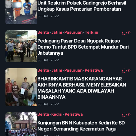
Unit Reskrim Polsek Gadingrejo Berhasil
Ungkap Kasus Pencurian Pemberatan
30 Des, 2022
Berita
•
Jatim
•
Pasuruan
•
Terkini
0
Pedagang Pasar Desa Ngopak Rejoso
Demo Tuntut BPD Setempat Mundur Dari
Jabatannya
30 Des, 2022
Berita
•
Jatim
•
Pasuruan
•
Peristiwa
0
BHABINKAMTIBMAS KARANGANYAR
AKHIRNYA BERHASIL MENYELESAIKAN
MASALAH YANG ADA DIWILAYAH
BINAANNYA
30 Des, 2022
Berita
•
Kediri
•
Peristiwa
0
Kunjungan BNN Kabupaten Kediri Ke SD
Negeri Semanding Kecamatan Pagu