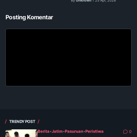
By
Unknown
25 Apr, 2026
•
Posting Komentar
TRENDY POST
Berita
•
Jatim
•
Pasuruan
•
Peristiwa
0