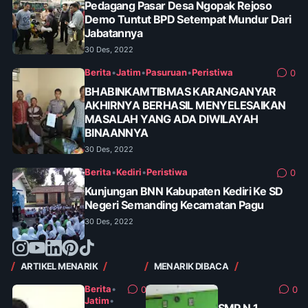
Pedagang Pasar Desa Ngopak Rejoso
Demo Tuntut BPD Setempat Mundur Dari
Jabatannya
30 Des, 2022
Berita
•
Jatim
•
Pasuruan
•
Peristiwa
0
BHABINKAMTIBMAS KARANGANYAR
AKHIRNYA BERHASIL MENYELESAIKAN
MASALAH YANG ADA DIWILAYAH
BINAANNYA
30 Des, 2022
Berita
•
Kediri
•
Peristiwa
0
Kunjungan BNN Kabupaten Kediri Ke SD
Negeri Semanding Kecamatan Pagu
30 Des, 2022
ARTIKEL MENARIK
MENARIK DIBACA
Berita
•
0
0
Jatim
•
SMP N 1