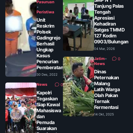
Pasuruan
Tanjung Palas
•
Tengah
Peristiwa
Apresiasi
Unit
Kehadiran
Reskrim
Satgas TMMD
Polsek
127 Kodim
Gadingrejo
0903/Bulungan
Berhasil
Ungkap
04 Mar, 2026
Kasus
Jatim
•
0
Pencurian
News
Pemberatan
Dinas
30 Des, 2022
Peternakan
Malang
News
0
Latih Warga
Kapolri
Olah Pakan
Tegaskan
Ternak
Siap Kawal
Fermentasi
Mahasiswa
14 Okt, 2025
dan
Pemuda
Suarakan