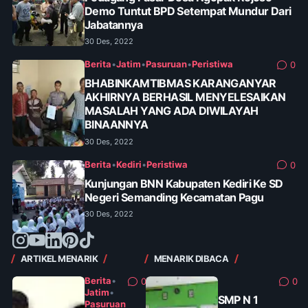
Demo Tuntut BPD Setempat Mundur Dari
Jabatannya
30 Des, 2022
Berita
•
Jatim
•
Pasuruan
•
Peristiwa
0
BHABINKAMTIBMAS KARANGANYAR
AKHIRNYA BERHASIL MENYELESAIKAN
MASALAH YANG ADA DIWILAYAH
BINAANNYA
30 Des, 2022
Berita
•
Kediri
•
Peristiwa
0
Kunjungan BNN Kabupaten Kediri Ke SD
Negeri Semanding Kecamatan Pagu
30 Des, 2022
ARTIKEL MENARIK
MENARIK DIBACA
Berita
•
0
0
Jatim
•
SMP N 1
Pasuruan