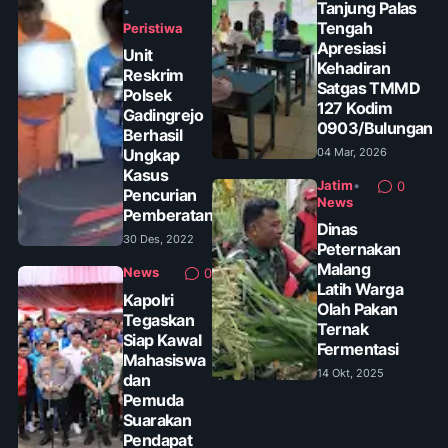
Tanjung Palas
•
Tengah
Peristiwa
Apresiasi
Unit
Kehadiran
Reskrim
Satgas TMMD
Polsek
127 Kodim
Gadingrejo
0903/Bulungan
Berhasil
Ungkap
04 Mar, 2026
Kasus
Jatim
•
0
Pencurian
News
Pemberatan
Dinas
30 Des, 2022
Peternakan
Malang
News
0
Latih Warga
Kapolri
Olah Pakan
Tegaskan
Ternak
Siap Kawal
Fermentasi
Mahasiswa
14 Okt, 2025
dan
Pemuda
Suarakan
Pendapat