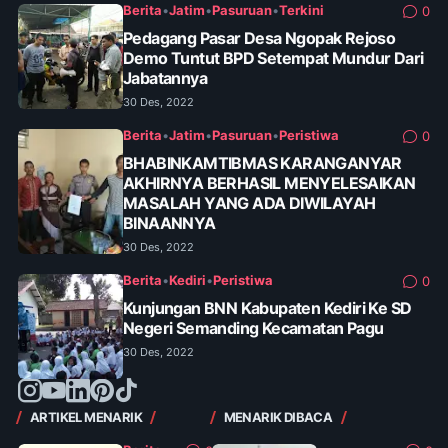
Berita
•
Jatim
•
Pasuruan
•
Terkini
0
Pedagang Pasar Desa Ngopak Rejoso
Demo Tuntut BPD Setempat Mundur Dari
Jabatannya
30 Des, 2022
Berita
•
Jatim
•
Pasuruan
•
Peristiwa
0
BHABINKAMTIBMAS KARANGANYAR
AKHIRNYA BERHASIL MENYELESAIKAN
MASALAH YANG ADA DIWILAYAH
BINAANNYA
30 Des, 2022
Berita
•
Kediri
•
Peristiwa
0
Kunjungan BNN Kabupaten Kediri Ke SD
Negeri Semanding Kecamatan Pagu
30 Des, 2022
ARTIKEL MENARIK
MENARIK DIBACA