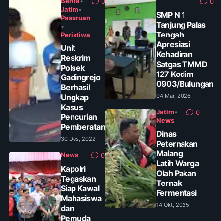
Berita
•
0
0
Jatim
•
SMP N 1
Pasuruan
Tanjung Palas
•
Tengah
Peristiwa
Apresiasi
Unit
Kehadiran
Reskrim
Satgas TMMD
Polsek
127 Kodim
Gadingrejo
0903/Bulungan
Berhasil
Ungkap
04 Mar, 2026
Kasus
Jatim
•
0
Pencurian
News
Pemberatan
Dinas
30 Des, 2022
Peternakan
Malang
News
0
Latih Warga
Kapolri
Olah Pakan
Tegaskan
Ternak
Siap Kawal
Fermentasi
Mahasiswa
14 Okt, 2025
dan
Pemuda