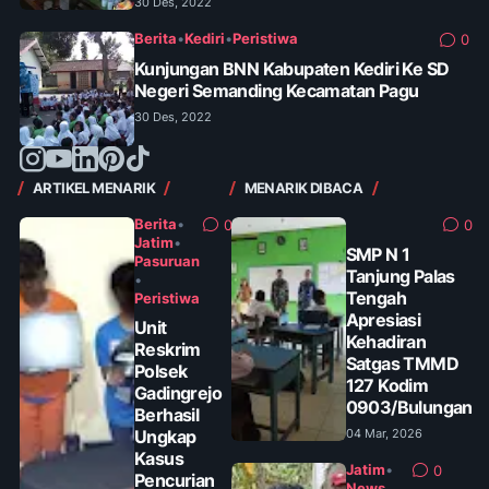
30 Des, 2022
Berita
•
Kediri
•
Peristiwa
0
Kunjungan BNN Kabupaten Kediri Ke SD
Negeri Semanding Kecamatan Pagu
30 Des, 2022
ARTIKEL MENARIK
MENARIK DIBACA
Berita
•
0
0
Jatim
•
SMP N 1
Pasuruan
Tanjung Palas
•
Tengah
Peristiwa
Apresiasi
Unit
Kehadiran
Reskrim
Satgas TMMD
Polsek
127 Kodim
Gadingrejo
0903/Bulungan
Berhasil
Ungkap
04 Mar, 2026
Kasus
Jatim
•
0
Pencurian
News