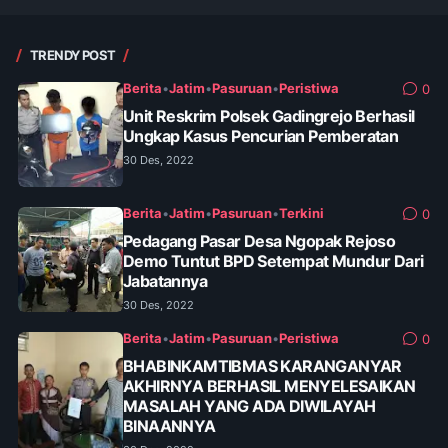
TRENDY POST
Berita
•
Jatim
•
Pasuruan
•
Peristiwa
0
Unit Reskrim Polsek Gadingrejo Berhasil
Ungkap Kasus Pencurian Pemberatan
30 Des, 2022
Berita
•
Jatim
•
Pasuruan
•
Terkini
0
Pedagang Pasar Desa Ngopak Rejoso
Demo Tuntut BPD Setempat Mundur Dari
Jabatannya
30 Des, 2022
Berita
•
Jatim
•
Pasuruan
•
Peristiwa
0
BHABINKAMTIBMAS KARANGANYAR
AKHIRNYA BERHASIL MENYELESAIKAN
MASALAH YANG ADA DIWILAYAH
BINAANNYA