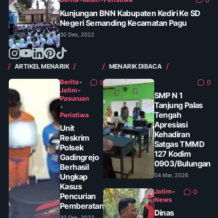
0
Kunjungan BNN Kabupaten Kediri Ke SD
Negeri Semanding Kecamatan Pagu
30 Des, 2022
ARTIKEL MENARIK
MENARIK DIBACA
Berita
•
0
0
Jatim
•
SMP N 1
Pasuruan
Tanjung Palas
•
Tengah
Peristiwa
Apresiasi
Unit
Kehadiran
Reskrim
Satgas TMMD
Polsek
127 Kodim
Gadingrejo
0903/Bulungan
Berhasil
Ungkap
04 Mar, 2026
Kasus
Jatim
•
0
Pencurian
News
Pemberatan
Dinas
30 Des, 2022