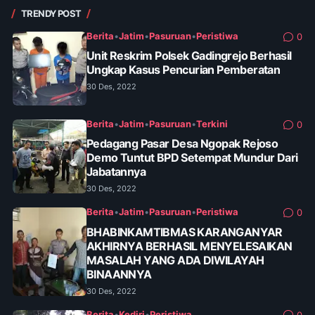
TRENDY POST
Berita
•
Jatim
•
Pasuruan
•
Peristiwa
0
Unit Reskrim Polsek Gadingrejo Berhasil
Ungkap Kasus Pencurian Pemberatan
30 Des, 2022
Berita
•
Jatim
•
Pasuruan
•
Terkini
0
Pedagang Pasar Desa Ngopak Rejoso
Demo Tuntut BPD Setempat Mundur Dari
Jabatannya
30 Des, 2022
Berita
•
Jatim
•
Pasuruan
•
Peristiwa
0
BHABINKAMTIBMAS KARANGANYAR
AKHIRNYA BERHASIL MENYELESAIKAN
MASALAH YANG ADA DIWILAYAH
BINAANNYA
30 Des, 2022
Berita
•
Kediri
•
Peristiwa