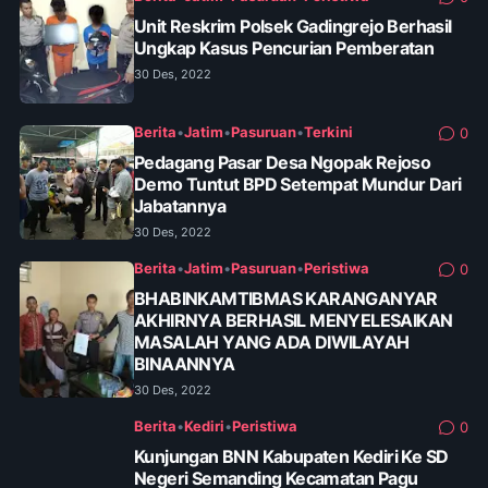
Unit Reskrim Polsek Gadingrejo Berhasil
Ungkap Kasus Pencurian Pemberatan
30 Des, 2022
Berita
•
Jatim
•
Pasuruan
•
Terkini
0
Pedagang Pasar Desa Ngopak Rejoso
Demo Tuntut BPD Setempat Mundur Dari
Jabatannya
30 Des, 2022
Berita
•
Jatim
•
Pasuruan
•
Peristiwa
0
BHABINKAMTIBMAS KARANGANYAR
AKHIRNYA BERHASIL MENYELESAIKAN
MASALAH YANG ADA DIWILAYAH
BINAANNYA
30 Des, 2022
Berita
•
Kediri
•
Peristiwa
0
Kunjungan BNN Kabupaten Kediri Ke SD
Negeri Semanding Kecamatan Pagu