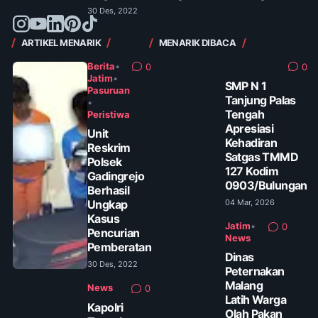
30 Des, 2022
ARTIKEL MENARIK
MENARIK DIBACA
Berita
•
0
0
Jatim
•
SMP N 1
Pasuruan
Tanjung Palas
•
Tengah
Peristiwa
Apresiasi
Unit
Kehadiran
Reskrim
Satgas TMMD
Polsek
127 Kodim
Gadingrejo
0903/Bulungan
Berhasil
Ungkap
04 Mar, 2026
Kasus
Jatim
•
0
Pencurian
News
Pemberatan
Dinas
30 Des, 2022
Peternakan
Malang
News
0
Latih Warga
Kapolri
Olah Pakan