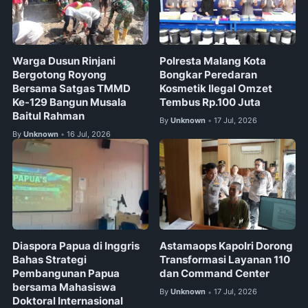
Warga Dusun Rinjani
Polresta Malang Kota
Bergotong Royong
Bongkar Peredaran
Bersama Satgas TMMD
Kosmetik Ilegal Omzet
Ke-129 Bangun Musala
Tembus Rp.100 Juta
Baitul Rahman
By
Unknown
17 Jul, 2026
•
By
Unknown
16 Jul, 2026
•
Diaspora Papua di Inggris
Astamaops Kapolri Dorong
Bahas Strategi
Transformasi Layanan 110
Pembangunan Papua
dan Command Center
bersama Mahasiswa
By
Unknown
17 Jul, 2026
•
Doktoral Internasional