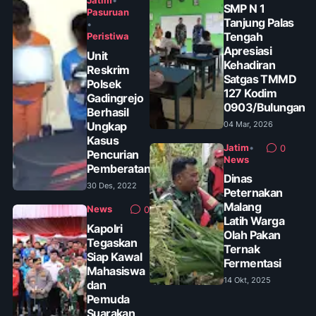
Jatim
•
SMP N 1
Pasuruan
Tanjung Palas
•
Tengah
Peristiwa
Apresiasi
Unit
Kehadiran
Reskrim
Satgas TMMD
Polsek
127 Kodim
Gadingrejo
0903/Bulungan
Berhasil
Ungkap
04 Mar, 2026
Kasus
Jatim
•
0
Pencurian
News
Pemberatan
Dinas
30 Des, 2022
Peternakan
Malang
News
0
Latih Warga
Kapolri
Olah Pakan
Tegaskan
Ternak
Siap Kawal
Fermentasi
Mahasiswa
14 Okt, 2025
dan
Pemuda
Suarakan