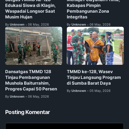
Edukasi Siswa di Klagin,
Kabapas Pimpin
Waspadai Longsor Saat
Pembangunan Zona
Musim Hujan
Integritas
By
Unknown
06 May, 2026
By
Unknown
06 May, 2026
•
•
Dansatgas TMMD 128
TMMD ke-128, Wasev
Tinjau Pembangunan
Tinjau Langsung Program
Mushola Baiturrahim,
di Sumba Barat Daya
Progres Capai 50 Persen
By
Unknown
05 May, 2026
•
By
Unknown
06 May, 2026
•
Posting Komentar