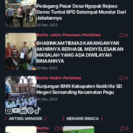
Pedagang Pasar Desa Ngopak Rejoso
Demo Tuntut BPD Setempat Mundur Dari
Jabatannya
30 Des, 2022
Berita
•
Jatim
•
Pasuruan
•
Peristiwa
0
BHABINKAMTIBMAS KARANGANYAR
AKHIRNYA BERHASIL MENYELESAIKAN
MASALAH YANG ADA DIWILAYAH
BINAANNYA
30 Des, 2022
Berita
•
Kediri
•
Peristiwa
0
Kunjungan BNN Kabupaten Kediri Ke SD
Negeri Semanding Kecamatan Pagu
30 Des, 2022
ARTIKEL MENARIK
MENARIK DIBACA
Berita
•
0
0