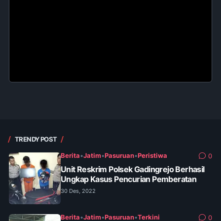
TRENDY POST
Berita
•
Jatim
•
Pasuruan
•
Peristiwa
0
Unit Reskrim Polsek Gadingrejo Berhasil
Ungkap Kasus Pencurian Pemberatan
30 Des, 2022
Berita
•
Jatim
•
Pasuruan
•
Terkini
0