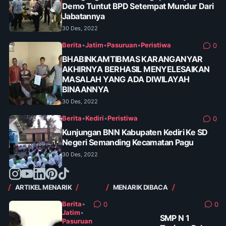
Demo Tuntut BPD Setempat Mundur Dari
Jabatannya
30 Des, 2022
Berita
•
Jatim
•
Pasuruan
•
Peristiwa
0
BHABINKAMTIBMAS KARANGANYAR
AKHIRNYA BERHASIL MENYELESAIKAN
MASALAH YANG ADA DIWILAYAH
BINAANNYA
30 Des, 2022
Berita
•
Kediri
•
Peristiwa
0
Kunjungan BNN Kabupaten Kediri Ke SD
Negeri Semanding Kecamatan Pagu
30 Des, 2022
ARTIKEL MENARIK
MENARIK DIBACA
Berita
•
0
0
Jatim
•
SMP N 1
Pasuruan