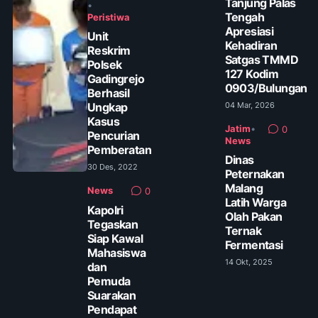
Tanjung Palas
•
Tengah
Peristiwa
Apresiasi
Unit
Kehadiran
Reskrim
Satgas TMMD
Polsek
127 Kodim
Gadingrejo
0903/Bulungan
Berhasil
Ungkap
04 Mar, 2026
Kasus
Jatim
•
0
Pencurian
News
Pemberatan
Dinas
30 Des, 2022
Peternakan
Malang
News
0
Latih Warga
Kapolri
Olah Pakan
Tegaskan
Ternak
Siap Kawal
Fermentasi
Mahasiswa
14 Okt, 2025
dan
Pemuda
Suarakan
Pendapat