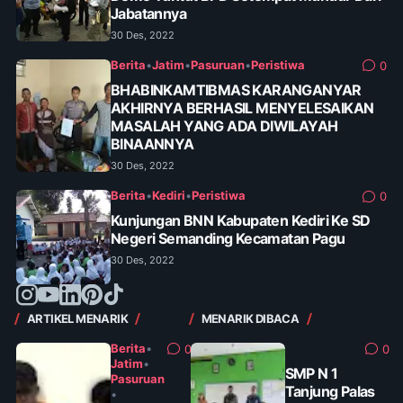
Jabatannya
30 Des, 2022
Berita
•
Jatim
•
Pasuruan
•
Peristiwa
0
BHABINKAMTIBMAS KARANGANYAR
AKHIRNYA BERHASIL MENYELESAIKAN
MASALAH YANG ADA DIWILAYAH
BINAANNYA
30 Des, 2022
Berita
•
Kediri
•
Peristiwa
0
Kunjungan BNN Kabupaten Kediri Ke SD
Negeri Semanding Kecamatan Pagu
30 Des, 2022
ARTIKEL MENARIK
MENARIK DIBACA
Berita
•
0
0
Jatim
•
SMP N 1
Pasuruan
Tanjung Palas
•