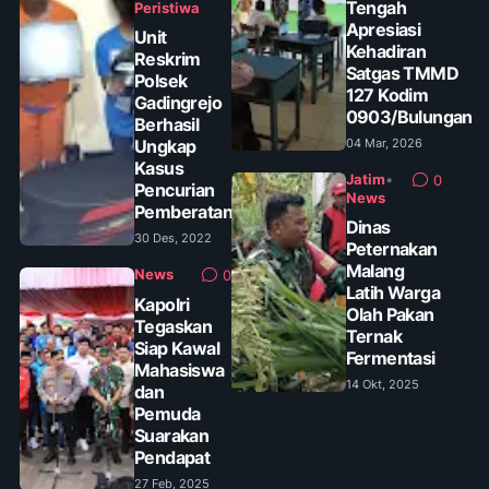
Tengah
Peristiwa
Apresiasi
Unit
Kehadiran
Reskrim
Satgas TMMD
Polsek
127 Kodim
Gadingrejo
0903/Bulungan
Berhasil
Ungkap
04 Mar, 2026
Kasus
Jatim
•
0
Pencurian
News
Pemberatan
Dinas
30 Des, 2022
Peternakan
Malang
News
0
Latih Warga
Kapolri
Olah Pakan
Tegaskan
Ternak
Siap Kawal
Fermentasi
Mahasiswa
14 Okt, 2025
dan
Pemuda
Suarakan
Pendapat
27 Feb, 2025