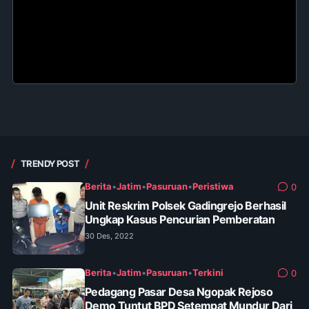
TRENDY POST
Berita
•
Jatim
•
Pasuruan
•
Peristiwa
0
Unit Reskrim Polsek Gadingrejo Berhasil
Ungkap Kasus Pencurian Pemberatan
30 Des, 2022
Berita
•
Jatim
•
Pasuruan
•
Terkini
0
Pedagang Pasar Desa Ngopak Rejoso
Demo Tuntut BPD Setempat Mundur Dari