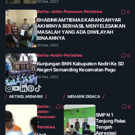
30 Des, 2022
Berita
•
Jatim
•
Pasuruan
•
Peristiwa
0
BHABINKAMTIBMAS KARANGANYAR
AKHIRNYA BERHASIL MENYELESAIKAN
MASALAH YANG ADA DIWILAYAH
BINAANNYA
30 Des, 2022
Berita
•
Kediri
•
Peristiwa
0
Kunjungan BNN Kabupaten Kediri Ke SD
Negeri Semanding Kecamatan Pagu
30 Des, 2022
ARTIKEL MENARIK
MENARIK DIBACA
Berita
•
0
0
Jatim
•
SMP N 1
Pasuruan
Tanjung Palas
•
Tengah
Peristiwa
Apresiasi
Unit