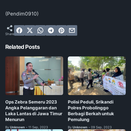
(Pendim0910)
Related Posts
Ops Zebra Semeru 2023
Polisi Peduli, Srikandi
Angka Pelanggaran dan
Polres Probolinggo
Laka Lantas di Jawa Timur
Berbagi Berkah untuk
Menurun
Pemulung
By
Unknown
11 Sep, 2023
By
Unknown
09 Sep, 2023
•
•