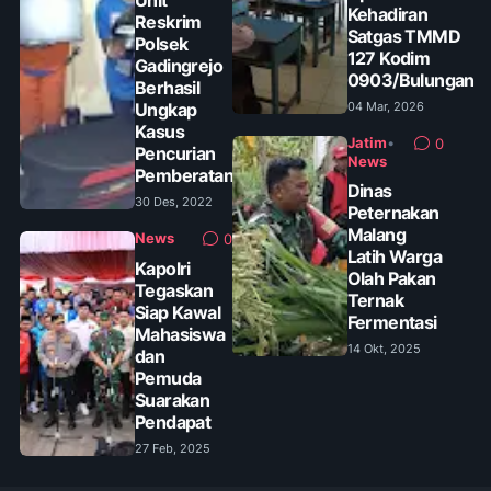
Kehadiran
Reskrim
Satgas TMMD
Polsek
127 Kodim
Gadingrejo
0903/Bulungan
Berhasil
Ungkap
04 Mar, 2026
Kasus
Jatim
•
0
Pencurian
News
Pemberatan
Dinas
30 Des, 2022
Peternakan
Malang
News
0
Latih Warga
Kapolri
Olah Pakan
Tegaskan
Ternak
Siap Kawal
Fermentasi
Mahasiswa
14 Okt, 2025
dan
Pemuda
Suarakan
Pendapat
27 Feb, 2025