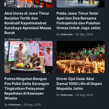
Aksi Unras di Jawa Timur
Polda Jawa Timur Gelar
Berjalan Tertib dan
Apel dan Doa Bersama
Kondusif Kapolrestabes
Forkopimda dan Puluhan
Surabaya Apresiasi Massa
Ormas Untuk Jogo Jatim
Buruh
By
Unknown
02 Sep, 2025
•
By
Unknown
29 Aug, 2025
•
Polres Magetan Bangun
Driver Ojol Gelar Aksi
Pos Polisi Setia Sarangan
Damai 1000 Lilin di Depan
Tingkatkan Pelayanan
Mapolda Jatim
Kepolisian di Kawasan
By
Unknown
30 Aug, 2025
•
Wisata
By
Unknown
29 Aug, 2025
•