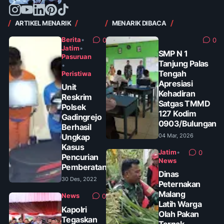
ARTIKEL MENARIK
MENARIK DIBACA
Berita
•
0
0
Jatim
•
SMP N 1
Pasuruan
Tanjung Palas
•
Tengah
Peristiwa
Apresiasi
Unit
Kehadiran
Reskrim
Satgas TMMD
Polsek
127 Kodim
Gadingrejo
0903/Bulungan
Berhasil
Ungkap
04 Mar, 2026
Kasus
Jatim
•
0
Pencurian
News
Pemberatan
Dinas
30 Des, 2022
Peternakan
Malang
News
0
Latih Warga
Kapolri
Olah Pakan
Tegaskan
Ternak