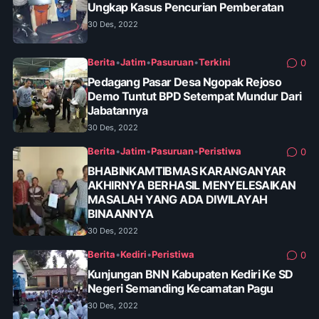
Ungkap Kasus Pencurian Pemberatan
30 Des, 2022
Berita
•
Jatim
•
Pasuruan
•
Terkini
0
Pedagang Pasar Desa Ngopak Rejoso
Demo Tuntut BPD Setempat Mundur Dari
Jabatannya
30 Des, 2022
Berita
•
Jatim
•
Pasuruan
•
Peristiwa
0
BHABINKAMTIBMAS KARANGANYAR
AKHIRNYA BERHASIL MENYELESAIKAN
MASALAH YANG ADA DIWILAYAH
BINAANNYA
30 Des, 2022
Berita
•
Kediri
•
Peristiwa
0
Kunjungan BNN Kabupaten Kediri Ke SD
Negeri Semanding Kecamatan Pagu
30 Des, 2022