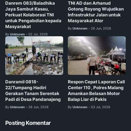
Danrem 083/Baladhika
TNI AD dan Arhanud
Jaya Sambut Kasau,
Gotong Royong Wujudkan
Perkuat Kolaborasi TNI
Infrastruktur Jalan untuk
untuk Pengabdian kepada
Masyarakat Alor
Masyarakat
By
Unknown
26 Jun, 2026
•
By
Unknown
02 Jul, 2026
•
Danramil 0818-
Respon Cepat Laporan Call
22/Tumpang Hadiri
Center 110 , Polres Malang
Gerakan Tanam Serentak
Amankan Belasan Motor
Padi di Desa Pandanajeng
Balap Liar di Pakis
By
Unknown
26 Jun, 2026
By
Unknown
03 Jul, 2026
•
•
Posting Komentar