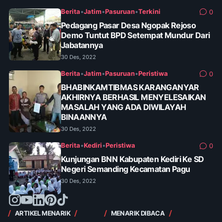
Berita
•
Jatim
•
Pasuruan
•
Terkini
0
Pedagang Pasar Desa Ngopak Rejoso
Demo Tuntut BPD Setempat Mundur Dari
Jabatannya
30 Des, 2022
Berita
•
Jatim
•
Pasuruan
•
Peristiwa
0
BHABINKAMTIBMAS KARANGANYAR
AKHIRNYA BERHASIL MENYELESAIKAN
MASALAH YANG ADA DIWILAYAH
BINAANNYA
30 Des, 2022
Berita
•
Kediri
•
Peristiwa
0
Kunjungan BNN Kabupaten Kediri Ke SD
Negeri Semanding Kecamatan Pagu
30 Des, 2022
ARTIKEL MENARIK
MENARIK DIBACA