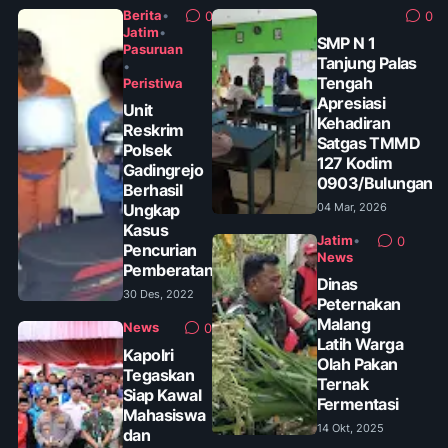
Berita
•
0
0
Jatim
•
SMP N 1
Pasuruan
Tanjung Palas
•
Tengah
Peristiwa
Apresiasi
Unit
Kehadiran
Reskrim
Satgas TMMD
Polsek
127 Kodim
Gadingrejo
0903/Bulungan
Berhasil
Ungkap
04 Mar, 2026
Kasus
Jatim
•
0
Pencurian
News
Pemberatan
Dinas
30 Des, 2022
Peternakan
Malang
News
0
Latih Warga
Kapolri
Olah Pakan
Tegaskan
Ternak
Siap Kawal
Fermentasi
Mahasiswa
14 Okt, 2025
dan