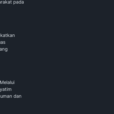
arakat pada
gkatkan
uas
yang
Melalui
 yatim
nyuman dan