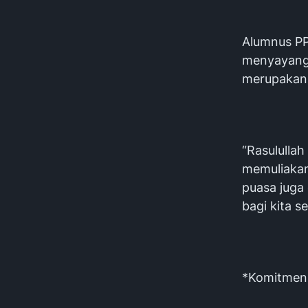
Alumnus PP
menyayangi
merupakan a
“Rasululla
memuliakan
puasa juga
bagi kita s
*Komitmen 