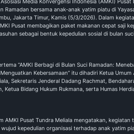
Asosiasi Media Konvergensi Indonesia (AMKI) Pusat 
n Ramadan bersama anak-anak yatim piatu di Yayasa
bu, Jakarta Timur, Kamis (5/3/2026). Dalam kegiata
MKI Pusat membagikan paket makanan cepat saji ke
asuhan sebagai bentuk kepedulian sosial di bulan su
ertema “AMKI Berbagi di Bulan Suci Ramadan: Meneb
 Menguatkan Kebersamaan” itu dihadiri Ketua Umum
iala, Sekretaris Jenderal Dadang Rachmat, Bendah
ah, Ketua Bidang Hukum Rukmana, serta Humas Herdi
 AMKI Pusat Tundra Meliala mengatakan, kegiatan t
wujud kepedulian organisasi terhadap anak yatim pi