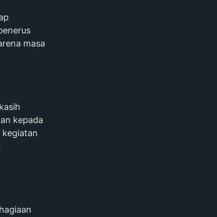
tap
penerus
karena masa
kasih
kan kepada
 kegiatan
n
ahagiaan