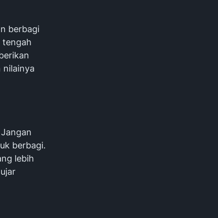
n berbagi
i tengah
berikan
nilainya
. Jangan
tuk berbagi.
ng lebih
ujar