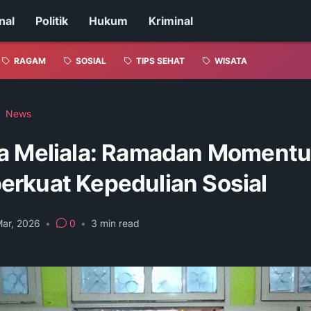
nal
Politik
Hukum
Kriminal
RAGAM
SOSIAL
TIPS SEHAT
WISATA
News
a Meliala: Ramadan Moment
rkuat Kepedulian Sosial
Mar, 2026
•
0
•
3
min read