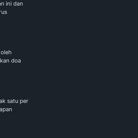
n ini dan
rus
 oleh
tkan doa
ak satu per
kapan