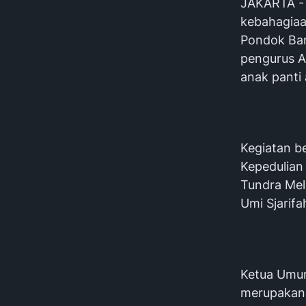
JAKARTA - 
kebahagiaa
Pondok Bam
pengurus A
anak panti 
Kegiatan b
Kepedulian
Tundra Mel
Umi Sjarif
Ketua Umum
merupakan 