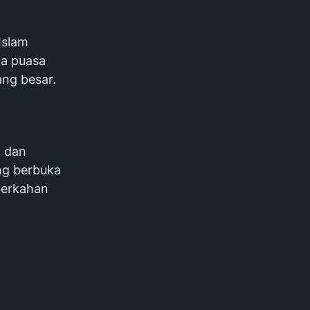
Islam
a puasa
ang besar.
m dan
ng berbuka
berkahan