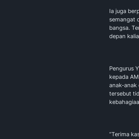
Ia juga be
semangat d
bangsa. Ter
depan kalia
Pengurus Y
kepada AMK
anak-anak 
tersebut t
kebahagiaa
“Terima ka