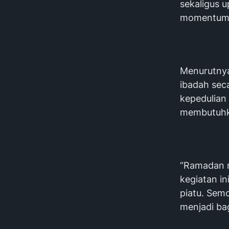
sekaligus 
momentum
Menurutnya
ibadah sec
kepedulian
membutuhka
“Ramadan m
kegiatan i
piatu. Sem
menjadi bag