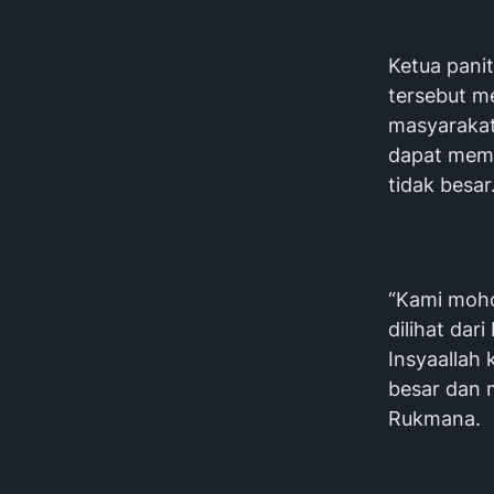
Ketua pani
tersebut m
masyarakat 
dapat memb
tidak besar
“Kami moho
dilihat dar
Insyaallah
besar dan 
Rukmana.