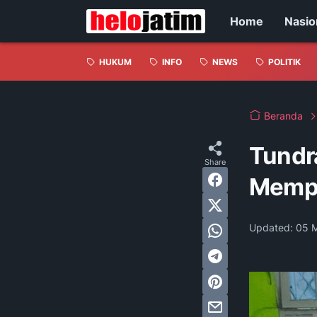
Home
Nasio
HUKUM
INFO
NEWS
POLITIK
Beranda
Tundr
Mempe
Updated:
05 