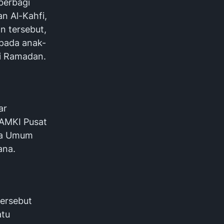
berbagi
n Al-Kahfi,
n tersebut,
pada anak-
ci Ramadan.
ar
 AMKI Pusat
ara Umum
ana.
ersebut
atu