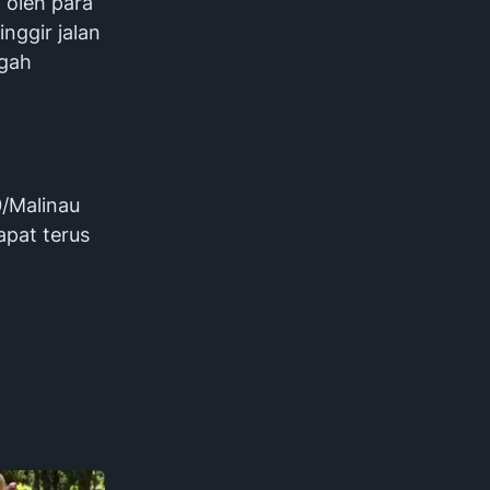
 oleh para
nggir jalan
ngah
0/Malinau
apat terus