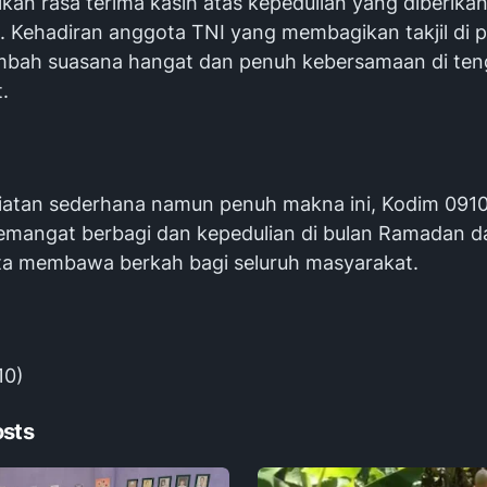
an rasa terima kasih atas kepedulian yang diberikan
I. Kehadiran anggota TNI yang membagikan takjil di pi
bah suasana hangat dan penuh kebersamaan di te
.
giatan sederhana namun penuh makna ini, Kodim 091
emangat berbagi dan kepedulian di bulan Ramadan d
rta membawa berkah bagi seluruh masyarakat.
10)
osts