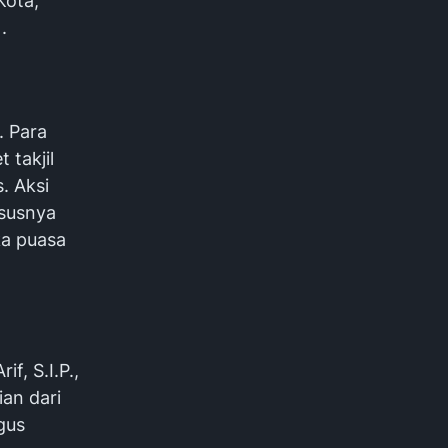
Kota,
.
. Para
 takjil
. Aksi
ususnya
ka puasa
f, S.I.P.,
an dari
gus