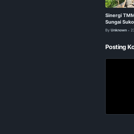
Sinergi TM
Sungai Suko
By
Unknown
2
•
Posting K