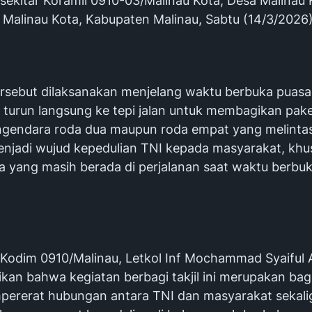
 sekitar Koramil 0910-03/Malinau Kota, Desa Malinau 
Malinau Kota, Kabupaten Malinau, Sabtu (14/3/2026)
ersebut dilaksanakan menjelang waktu berbuka puasa
I turun langsung ke tepi jalan untuk membagikan paket
gendara roda dua maupun roda empat yang melintas
 menjadi wujud kepedulian TNI kepada masyarakat, kh
a yang masih berada di perjalanan saat waktu berbu
odim 0910/Malinau, Letkol Inf Mochammad Syaiful Ari
an bahwa kegiatan berbagi takjil ini merupakan bagi
ererat hubungan antara TNI dan masyarakat sekali