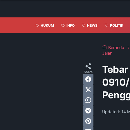
HUKUM
INFO
NEWS
POLITIK
Beranda
Jalan
Tebar
0910/
Pengg
Updated:
14 M