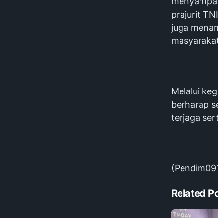
menyampaik
prajurit TN
juga menam
masyarakat
Melalui ke
berharap s
terjaga se
(Pendim09
Related P