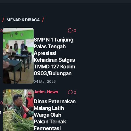
MENARIK DIBACA
0
0
SMP N 1 Tanjung
Palas Tengah
Apresiasi
Kehadiran Satgas
TMMD 127 Kodim
0903/Bulungan
n
04 Mar, 2026
Jatim
•
News
0
Dinas Peternakan
0
Malang Latih
n
Warga Olah
Pakan Ternak
Fermentasi