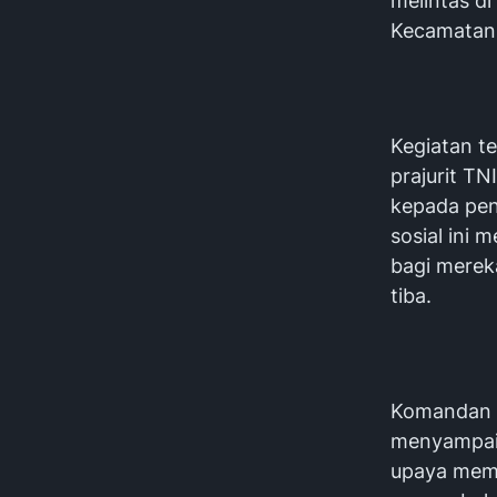
melintas di
Kecamatan 
Kegiatan t
prajurit TN
kepada pen
sosial ini
bagi merek
tiba.
Komandan K
menyampaik
upaya memp