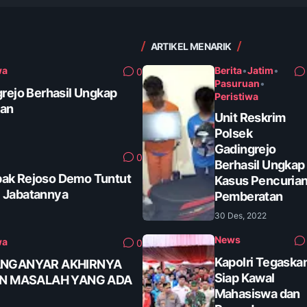
ARTIKEL MENARIK
wa
Berita
•
Jatim
•
0
Pasuruan
•
grejo Berhasil Ungkap
Peristiwa
tan
Unit Reskrim
Polsek
Gadingrejo
0
Berhasil Ungkap
ak Rejoso Demo Tuntut
Kasus Pencuria
 Jabatannya
Pemberatan
30 Des, 2022
News
wa
0
Kapolri Tegaska
ANGANYAR AKHIRNYA
Siap Kawal
AN MASALAH YANG ADA
Mahasiswa dan