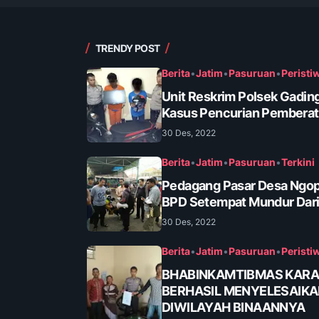
TRENDY POST
Berita
•
Jatim
•
Pasuruan
•
Peristi
Unit Reskrim Polsek Gadin
Kasus Pencurian Pembera
30 Des, 2022
Berita
•
Jatim
•
Pasuruan
•
Terkini
Pedagang Pasar Desa Ngop
BPD Setempat Mundur Dari
30 Des, 2022
Berita
•
Jatim
•
Pasuruan
•
Peristi
BHABINKAMTIBMAS KAR
BERHASIL MENYELESAIK
DIWILAYAH BINAANNYA