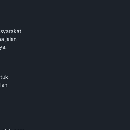
asyarakat
a jalan
ya.
tuk
lan