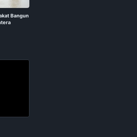
rakat Bangun
htera