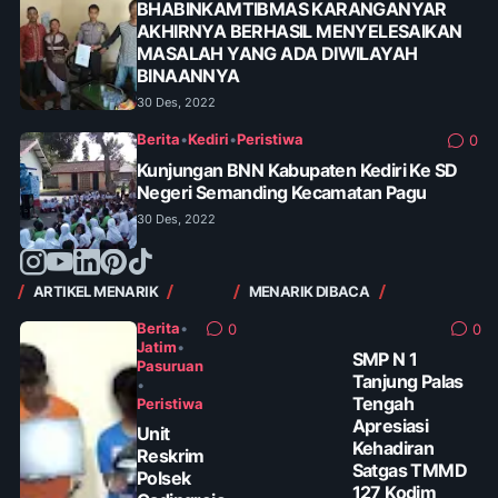
BHABINKAMTIBMAS KARANGANYAR
AKHIRNYA BERHASIL MENYELESAIKAN
MASALAH YANG ADA DIWILAYAH
BINAANNYA
30 Des, 2022
Berita
•
Kediri
•
Peristiwa
0
Kunjungan BNN Kabupaten Kediri Ke SD
Negeri Semanding Kecamatan Pagu
30 Des, 2022
ARTIKEL MENARIK
MENARIK DIBACA
Berita
•
0
0
Jatim
•
SMP N 1
Pasuruan
Tanjung Palas
•
Tengah
Peristiwa
Apresiasi
Unit
Kehadiran
Reskrim
Satgas TMMD
Polsek
127 Kodim