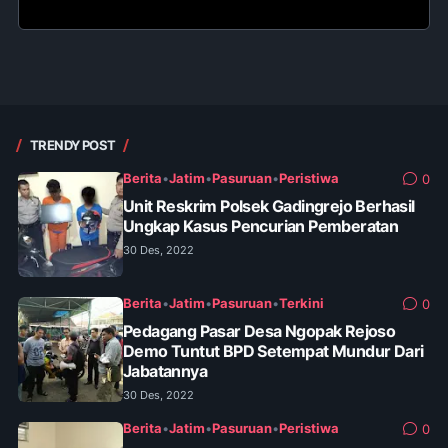
TRENDY POST
Berita
•
Jatim
•
Pasuruan
•
Peristiwa
0
Unit Reskrim Polsek Gadingrejo Berhasil
Ungkap Kasus Pencurian Pemberatan
30 Des, 2022
Berita
•
Jatim
•
Pasuruan
•
Terkini
0
Pedagang Pasar Desa Ngopak Rejoso
Demo Tuntut BPD Setempat Mundur Dari
Jabatannya
30 Des, 2022
Berita
•
Jatim
•
Pasuruan
•
Peristiwa
0