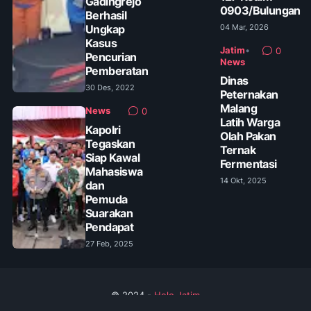
Gadingrejo
0903/Bulungan
Berhasil
Ungkap
04 Mar, 2026
Kasus
Jatim
•
0
Pencurian
News
Pemberatan
Dinas
30 Des, 2022
Peternakan
Malang
News
0
Latih Warga
Kapolri
Olah Pakan
Tegaskan
Ternak
Siap Kawal
Fermentasi
Mahasiswa
14 Okt, 2025
dan
Pemuda
Suarakan
Pendapat
27 Feb, 2025
© 2024 -
Helo Jatim