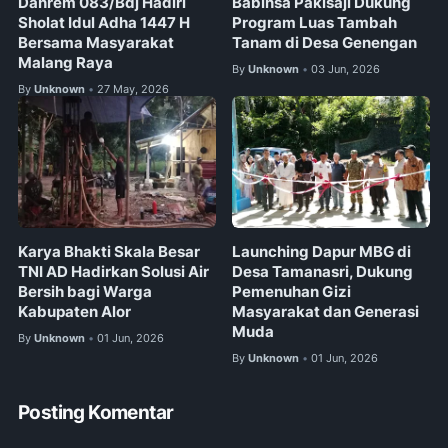
Danrem 083/Bdj Hadiri
Babinsa Pakisaji Dukung
Sholat Idul Adha 1447 H
Program Luas Tambah
Bersama Masyarakat
Tanam di Desa Genengan
Malang Raya
By
Unknown
03 Jun, 2026
•
By
Unknown
27 May, 2026
•
Karya Bhakti Skala Besar
Launching Dapur MBG di
TNI AD Hadirkan Solusi Air
Desa Tamanasri, Dukung
Bersih bagi Warga
Pemenuhan Gizi
Kabupaten Alor
Masyarakat dan Generasi
Muda
By
Unknown
01 Jun, 2026
•
By
Unknown
01 Jun, 2026
•
Posting Komentar