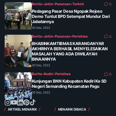
Berita
•
Jatim
•
Pasuruan
•
Terkini
0
Pedagang Pasar Desa Ngopak Rejoso
Demo Tuntut BPD Setempat Mundur Dari
Jabatannya
30 Des, 2022
Berita
•
Jatim
•
Pasuruan
•
Peristiwa
0
BHABINKAMTIBMAS KARANGANYAR
AKHIRNYA BERHASIL MENYELESAIKAN
MASALAH YANG ADA DIWILAYAH
BINAANNYA
30 Des, 2022
Berita
•
Kediri
•
Peristiwa
0
Kunjungan BNN Kabupaten Kediri Ke SD
Negeri Semanding Kecamatan Pagu
30 Des, 2022
ARTIKEL MENARIK
MENARIK DIBACA