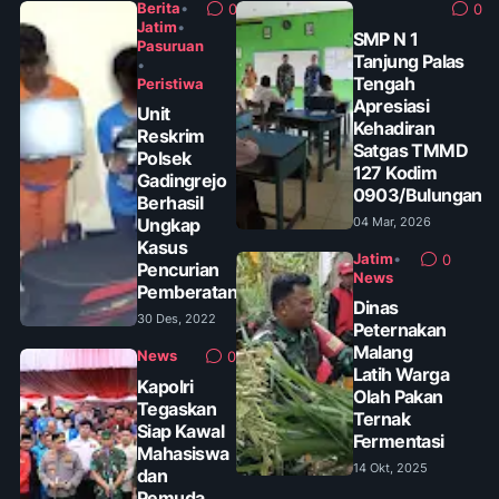
Berita
•
0
0
Jatim
•
SMP N 1
Pasuruan
Tanjung Palas
•
Tengah
Peristiwa
Apresiasi
Unit
Kehadiran
Reskrim
Satgas TMMD
Polsek
127 Kodim
Gadingrejo
0903/Bulungan
Berhasil
Ungkap
04 Mar, 2026
Kasus
Jatim
•
0
Pencurian
News
Pemberatan
Dinas
30 Des, 2022
Peternakan
Malang
News
0
Latih Warga
Kapolri
Olah Pakan
Tegaskan
Ternak
Siap Kawal
Fermentasi
Mahasiswa
14 Okt, 2025
dan
Pemuda