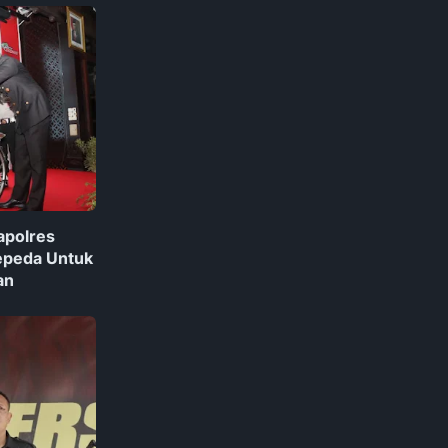
apolres
epeda Untuk
an