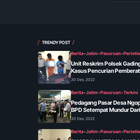
TRENDY POST
Berita
•
Jatim
•
Pasuruan
•
Peristi
Unit Reskrim Polsek Gadin
Kasus Pencurian Pembera
30 Des, 2022
Berita
•
Jatim
•
Pasuruan
•
Terkini
Pedagang Pasar Desa Ngop
BPD Setempat Mundur Dari
30 Des, 2022
Berita
•
Jatim
•
Pasuruan
•
Peristi