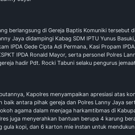
ng berlangsung di Gereja Baptis Komuniki tersebut di
anny Jaya didampingi Kabag SDM IPTU Yunus Basuki,
lkam IPDA Gede Cipta Adi Permana, Kasi Propam IPDA
 KSPKT IPDA Ronald Mayor, serta personel Polres Lan
gereja hadir Pdt. Rocki Tabuni selaku pengurus jemaat
utannya, Kapolres menyampaikan apresiasi atas ko
in baik antara pihak gereja dan Polres Lanny Jaya se
tokoh agama dalam menjaga harkamtibmas di Kabup
lres juga menyerahkan bantuan berupa 4 karung be
kg gula kopi, dan 6 karton mie instan untuk menduku