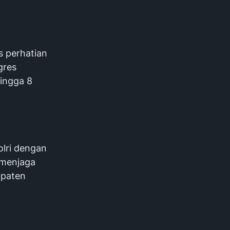
s perhatian
gres
ingga 8
olri dengan
 menjaga
upaten