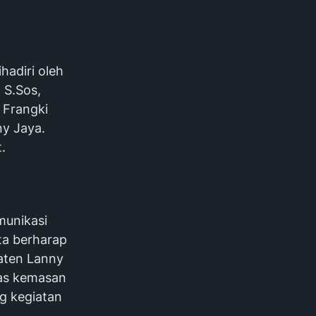
hadiri oleh
 S.Sos,
 Frangki
ny Jaya.
.
munikasi
rta berharap
aten Lanny
ras kemasan
ng kegiatan