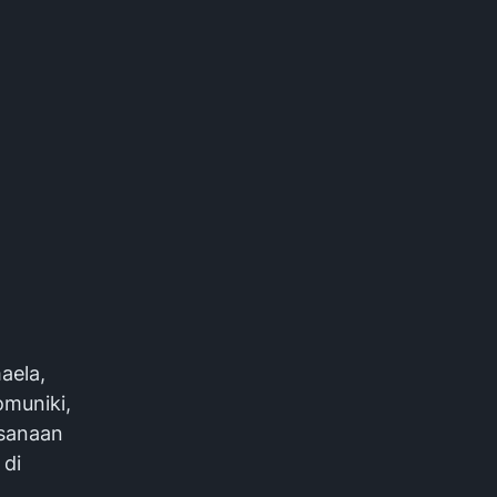
aela,
omuniki,
ksanaan
 di