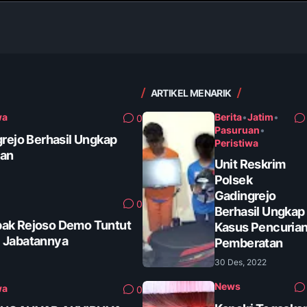
ARTIKEL MENARIK
wa
Berita
•
Jatim
•
0
Pasuruan
•
grejo Berhasil Ungkap
Peristiwa
tan
Unit Reskrim
Polsek
Gadingrejo
0
Berhasil Ungkap
ak Rejoso Demo Tuntut
Kasus Pencuria
 Jabatannya
Pemberatan
30 Des, 2022
News
wa
0