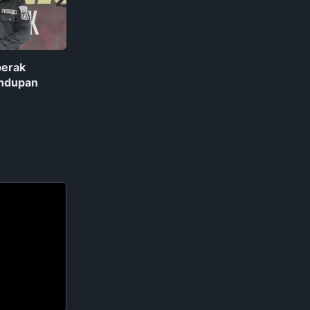
perak
undupan