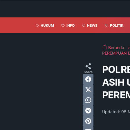
HUKUM
INFO
NEWS
POLITIK
Beranda
PEREMPUAN B
POLR
ASIH
PERE
Updated:
05 