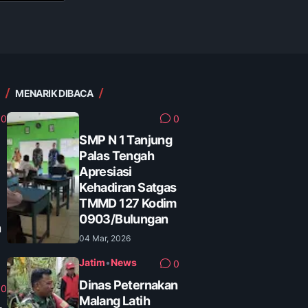
MENARIK DIBACA
0
0
SMP N 1 Tanjung
Palas Tengah
Apresiasi
Kehadiran Satgas
TMMD 127 Kodim
0903/Bulungan
n
04 Mar, 2026
Jatim
•
News
0
Dinas Peternakan
0
Malang Latih