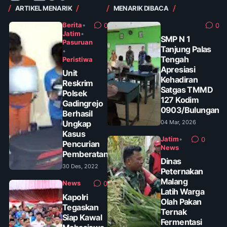
ARTIKEL MENARIK
MENARIK DIBACA
Berita
•
0
0
Jatim
•
SMP N 1
Pasuruan
Tanjung Palas
•
Tengah
Peristiwa
Apresiasi
Unit
Kehadiran
Reskrim
Satgas TMMD
Polsek
127 Kodim
Gadingrejo
0903/Bulungan
Berhasil
Ungkap
04 Mar, 2026
Kasus
Jatim
•
0
Pencurian
News
Pemberatan
Dinas
30 Des, 2022
Peternakan
Malang
News
0
Latih Warga
Kapolri
Olah Pakan
Tegaskan
Ternak
Siap Kawal
Fermentasi