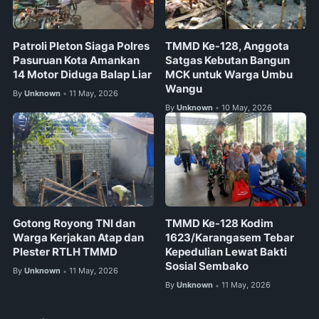
Patroli Pleton Siaga Polres
TMMD Ke-128, Anggota
Pasuruan Kota Amankan
Satgas Kebutan Bangun
14 Motor Diduga Balap Liar
MCK untuk Warga Umbu
Wangu
By
Unknown
11 May, 2026
•
By
Unknown
10 May, 2026
•
Gotong Royong TNI dan
TMMD Ke-128 Kodim
Warga Kerjakan Atap dan
1623/Karangasem Tebar
Plester RTLH TMMD
Kepedulian Lewat Bakti
Sosial Sembako
By
Unknown
11 May, 2026
•
By
Unknown
11 May, 2026
•