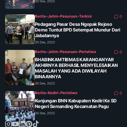
30 Des, 2022
Berita
•
Jatim
•
Pasuruan
•
Terkini
0
Pedagang Pasar Desa Ngopak Rejoso
Demo Tuntut BPD Setempat Mundur Dari
Jabatannya
30 Des, 2022
Berita
•
Jatim
•
Pasuruan
•
Peristiwa
0
BHABINKAMTIBMAS KARANGANYAR
AKHIRNYA BERHASIL MENYELESAIKAN
MASALAH YANG ADA DIWILAYAH
BINAANNYA
30 Des, 2022
Berita
•
Kediri
•
Peristiwa
0
Kunjungan BNN Kabupaten Kediri Ke SD
Negeri Semanding Kecamatan Pagu
30 Des, 2022