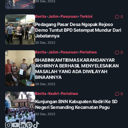
30 Des, 2022
Berita
•
Jatim
•
Pasuruan
•
Terkini
0
Pedagang Pasar Desa Ngopak Rejoso
Demo Tuntut BPD Setempat Mundur Dari
Jabatannya
30 Des, 2022
Berita
•
Jatim
•
Pasuruan
•
Peristiwa
0
BHABINKAMTIBMAS KARANGANYAR
AKHIRNYA BERHASIL MENYELESAIKAN
MASALAH YANG ADA DIWILAYAH
BINAANNYA
30 Des, 2022
Berita
•
Kediri
•
Peristiwa
0
Kunjungan BNN Kabupaten Kediri Ke SD
Negeri Semanding Kecamatan Pagu
30 Des, 2022