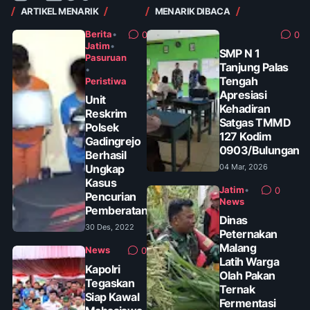
ARTIKEL MENARIK
MENARIK DIBACA
Berita
•
0
0
Jatim
•
SMP N 1
Pasuruan
Tanjung Palas
•
Tengah
Peristiwa
Apresiasi
Unit
Kehadiran
Reskrim
Satgas TMMD
Polsek
127 Kodim
Gadingrejo
0903/Bulungan
Berhasil
Ungkap
04 Mar, 2026
Kasus
Jatim
•
0
Pencurian
News
Pemberatan
Dinas
30 Des, 2022
Peternakan
Malang
News
0
Latih Warga
Kapolri
Olah Pakan
Tegaskan
Ternak
Siap Kawal
Fermentasi