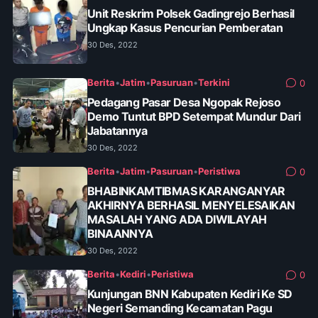
Unit Reskrim Polsek Gadingrejo Berhasil
Ungkap Kasus Pencurian Pemberatan
30 Des, 2022
Berita
•
Jatim
•
Pasuruan
•
Terkini
0
Pedagang Pasar Desa Ngopak Rejoso
Demo Tuntut BPD Setempat Mundur Dari
Jabatannya
30 Des, 2022
Berita
•
Jatim
•
Pasuruan
•
Peristiwa
0
BHABINKAMTIBMAS KARANGANYAR
AKHIRNYA BERHASIL MENYELESAIKAN
MASALAH YANG ADA DIWILAYAH
BINAANNYA
30 Des, 2022
Berita
•
Kediri
•
Peristiwa
0
Kunjungan BNN Kabupaten Kediri Ke SD
Negeri Semanding Kecamatan Pagu