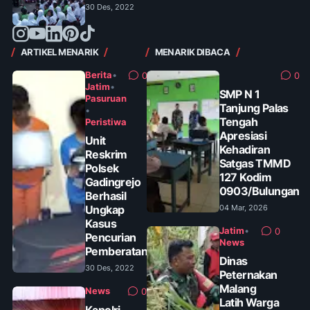
30 Des, 2022
ARTIKEL MENARIK
MENARIK DIBACA
Berita
•
0
0
Jatim
•
SMP N 1
Pasuruan
Tanjung Palas
•
Tengah
Peristiwa
Apresiasi
Unit
Kehadiran
Reskrim
Satgas TMMD
Polsek
127 Kodim
Gadingrejo
0903/Bulungan
Berhasil
Ungkap
04 Mar, 2026
Kasus
Jatim
•
0
Pencurian
News
Pemberatan
Dinas
30 Des, 2022
Peternakan
Malang
News
0
Latih Warga
Kapolri