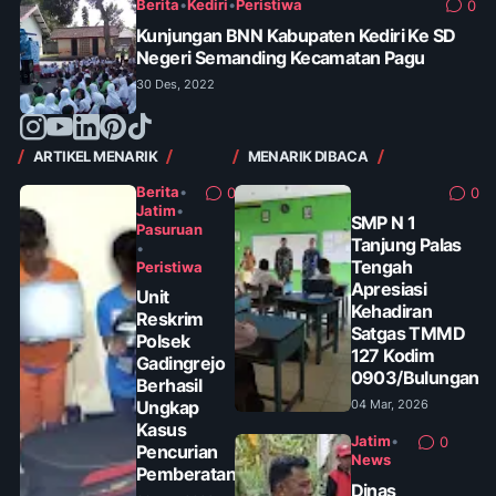
Berita
•
Kediri
•
Peristiwa
0
Kunjungan BNN Kabupaten Kediri Ke SD
Negeri Semanding Kecamatan Pagu
30 Des, 2022
ARTIKEL MENARIK
MENARIK DIBACA
Berita
•
0
0
Jatim
•
SMP N 1
Pasuruan
Tanjung Palas
•
Tengah
Peristiwa
Apresiasi
Unit
Kehadiran
Reskrim
Satgas TMMD
Polsek
127 Kodim
Gadingrejo
0903/Bulungan
Berhasil
Ungkap
04 Mar, 2026
Kasus
Jatim
•
0
Pencurian
News
Pemberatan
Dinas