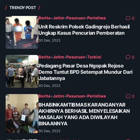
TRENDY POST
Berita
•
Jatim
•
Pasuruan
•
Peristiwa
0
Unit Reskrim Polsek Gadingrejo Berhasil
Ungkap Kasus Pencurian Pemberatan
30 Des, 2022
Berita
•
Jatim
•
Pasuruan
•
Terkini
0
Pedagang Pasar Desa Ngopak Rejoso
Demo Tuntut BPD Setempat Mundur Dari
Jabatannya
30 Des, 2022
Berita
•
Jatim
•
Pasuruan
•
Peristiwa
0
BHABINKAMTIBMAS KARANGANYAR
AKHIRNYA BERHASIL MENYELESAIKAN
MASALAH YANG ADA DIWILAYAH
BINAANNYA
30 Des, 2022