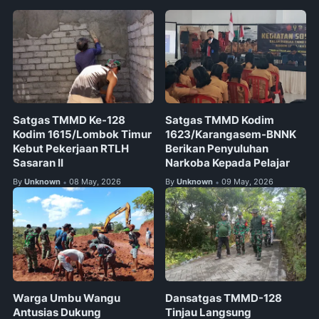
Satgas TMMD Ke-128
Satgas TMMD Kodim
Kodim 1615/Lombok Timur
1623/Karangasem-BNNK
Kebut Pekerjaan RTLH
Berikan Penyuluhan
Sasaran II
Narkoba Kepada Pelajar
By
Unknown
08 May, 2026
By
Unknown
09 May, 2026
•
•
Warga Umbu Wangu
Dansatgas TMMD-128
Antusias Dukung
Tinjau Langsung