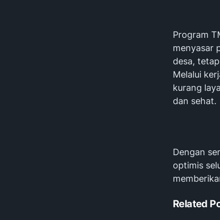
Program TM
menyasar p
desa, teta
Melalui ke
kurang lay
dan sehat.
Dengan sem
optimis sel
memberikan
Related P