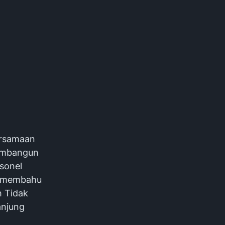
ersamaan
Membangun
sonel
u-membahu
h Tidak
anjung