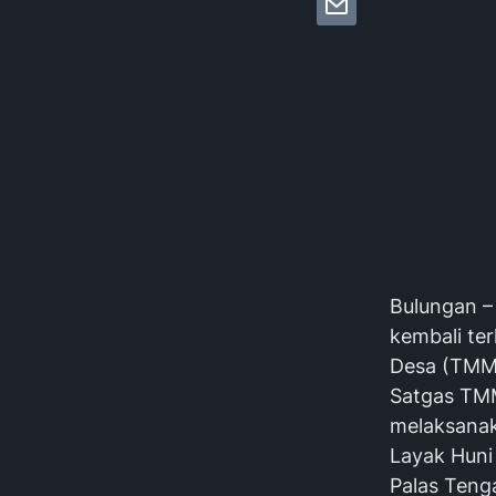
Bulungan –
kembali te
Desa (TMMD
Satgas TM
melaksanak
Layak Huni
Palas Teng