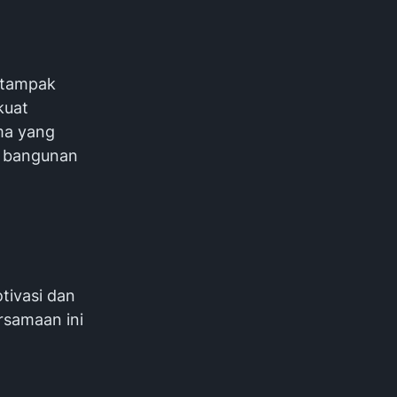
 tampak
kuat
ma yang
r bangunan
tivasi dan
rsamaan ini