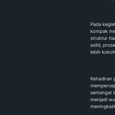
Pada kegia
kompak me
struktur t
solid, pro
lebih kokoh
Kehadiran 
mempercepa
semangat b
menjadi wu
meningkatk