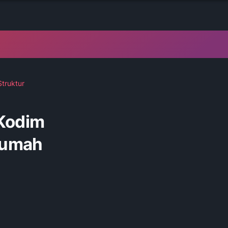
truktur
Kodim
Rumah