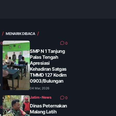
MENARIK DIBACA
0
0
SMP N 1 Tanjung
Palas Tengah
Apresiasi
Kehadiran Satgas
TMMD 127 Kodim
0903/Bulungan
n
04 Mar, 2026
Jatim
•
News
0
Dinas Peternakan
0
Malang Latih
n