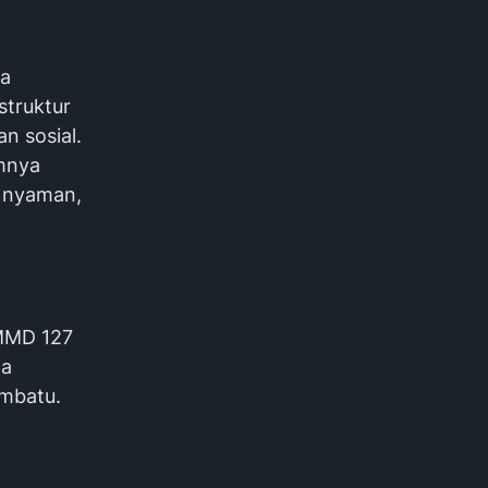
ya
struktur
n sosial.
umnya
, nyaman,
TMMD 127
ta
imbatu.