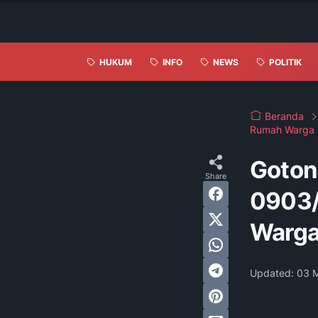
HUKUM
INFO
NEWS
POLITIK
Beranda
Rumah Warga
Goton
0903/
Warg
Updated:
03 