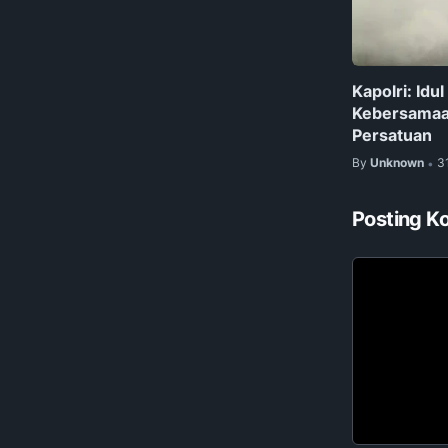
Kapolri: Idu
Kebersamaa
Persatuan
By
Unknown
3
•
Posting K