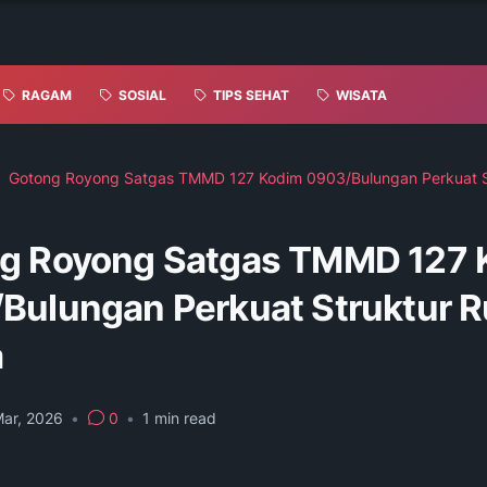
RAGAM
SOSIAL
TIPS SEHAT
WISATA
Gotong Royong Satgas TMMD 127 Kodim 0903/Bulungan Perkuat S
g Royong Satgas TMMD 127 
Bulungan Perkuat Struktur 
a
Mar, 2026
•
0
•
1
min read