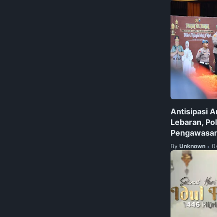
Antisipasi A
Lebaran, Po
Pengawasan d
By
Unknown
0
•