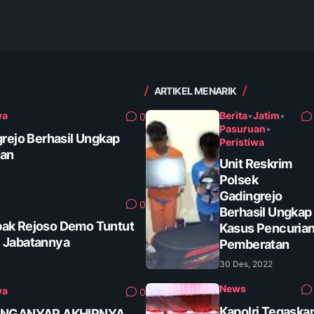
ARTIKEL MENARIK
wa
Berita
•
Jatim
•
0
Pasuruan
•
grejo Berhasil Ungkap
Peristiwa
tan
Unit Reskrim
Polsek
Gadingrejo
0
Berhasil Ungkap
ak Rejoso Demo Tuntut
Kasus Pencuria
 Jabatannya
Pemberatan
30 Des, 2022
News
wa
0
Kapolri Tegaska
ANGANYAR AKHIRNYA