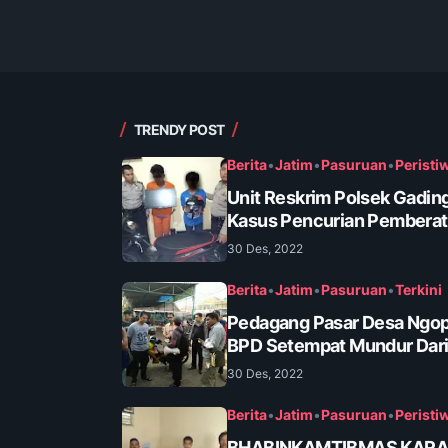
TRENDY POST
Berita
•
Jatim
•
Pasuruan
•
Peristi
Unit Reskrim Polsek Gadin
Kasus Pencurian Pembera
30 Des, 2022
Berita
•
Jatim
•
Pasuruan
•
Terkini
Pedagang Pasar Desa Ngop
BPD Setempat Mundur Dari
30 Des, 2022
Berita
•
Jatim
•
Pasuruan
•
Peristi
BHABINKAMTIBMAS KAR