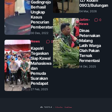
127 Kodim
Gadingrejo
0903/Bulungan
Berhasil
Ungkap
04 Mar, 2026
Kasus
Jatim
•
0
Pencurian
News
Pemberatan
Dinas
30 Des, 2022
Peternakan
Malang
News
0
Latih Warga
Kapolri
Olah Pakan
Tegaskan
Ternak
Siap Kawal
Fermentasi
Mahasiswa
14 Okt, 2025
dan
Pemuda
Suarakan
Pendapat
27 Feb, 2025
© 2024 -
Helo Jatim