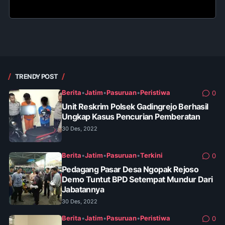
TRENDY POST
Berita
•
Jatim
•
Pasuruan
•
Peristiwa
0
Unit Reskrim Polsek Gadingrejo Berhasil
Ungkap Kasus Pencurian Pemberatan
30 Des, 2022
Berita
•
Jatim
•
Pasuruan
•
Terkini
0
Pedagang Pasar Desa Ngopak Rejoso
Demo Tuntut BPD Setempat Mundur Dari
Jabatannya
30 Des, 2022
Berita
•
Jatim
•
Pasuruan
•
Peristiwa
0