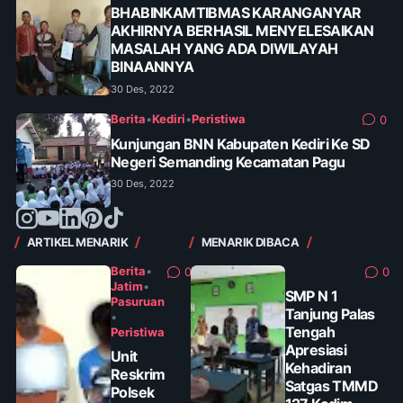
BHABINKAMTIBMAS KARANGANYAR
AKHIRNYA BERHASIL MENYELESAIKAN
MASALAH YANG ADA DIWILAYAH
BINAANNYA
30 Des, 2022
Berita
•
Kediri
•
Peristiwa
0
Kunjungan BNN Kabupaten Kediri Ke SD
Negeri Semanding Kecamatan Pagu
30 Des, 2022
ARTIKEL MENARIK
MENARIK DIBACA
Berita
•
0
0
Jatim
•
SMP N 1
Pasuruan
Tanjung Palas
•
Tengah
Peristiwa
Apresiasi
Unit
Kehadiran
Reskrim
Satgas TMMD
Polsek