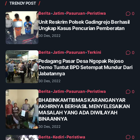
TRENDY POST
Berita
•
Jatim
•
Pasuruan
•
Peristiwa
0
Unit Reskrim Polsek Gadingrejo Berhasil
Ungkap Kasus Pencurian Pemberatan
30 Des, 2022
Berita
•
Jatim
•
Pasuruan
•
Terkini
0
Pedagang Pasar Desa Ngopak Rejoso
Demo Tuntut BPD Setempat Mundur Dari
Jabatannya
30 Des, 2022
Berita
•
Jatim
•
Pasuruan
•
Peristiwa
0
BHABINKAMTIBMAS KARANGANYAR
AKHIRNYA BERHASIL MENYELESAIKAN
MASALAH YANG ADA DIWILAYAH
BINAANNYA
30 Des, 2022
Berita
•
Kediri
•
Peristiwa
0