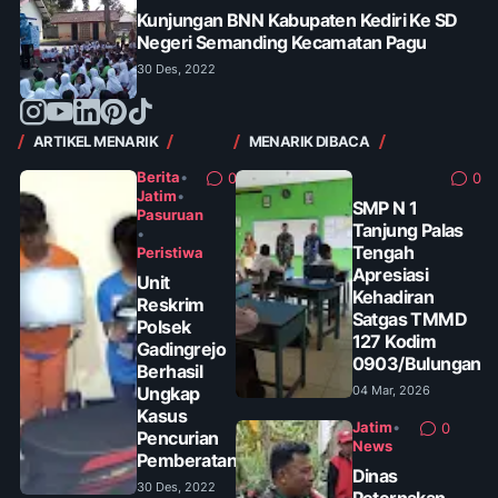
Kunjungan BNN Kabupaten Kediri Ke SD
Negeri Semanding Kecamatan Pagu
30 Des, 2022
ARTIKEL MENARIK
MENARIK DIBACA
Berita
•
0
0
Jatim
•
SMP N 1
Pasuruan
Tanjung Palas
•
Tengah
Peristiwa
Apresiasi
Unit
Kehadiran
Reskrim
Satgas TMMD
Polsek
127 Kodim
Gadingrejo
0903/Bulungan
Berhasil
Ungkap
04 Mar, 2026
Kasus
Jatim
•
0
Pencurian
News
Pemberatan
Dinas
30 Des, 2022