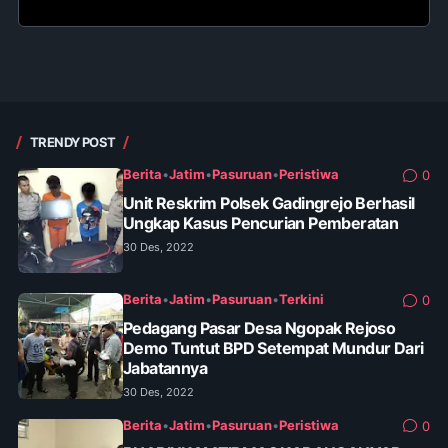
TRENDY POST
Berita
•
Jatim
•
Pasuruan
•
Peristiwa
0
Unit Reskrim Polsek Gadingrejo Berhasil
Ungkap Kasus Pencurian Pemberatan
30 Des, 2022
Berita
•
Jatim
•
Pasuruan
•
Terkini
0
Pedagang Pasar Desa Ngopak Rejoso
Demo Tuntut BPD Setempat Mundur Dari
Jabatannya
30 Des, 2022
Berita
•
Jatim
•
Pasuruan
•
Peristiwa
0