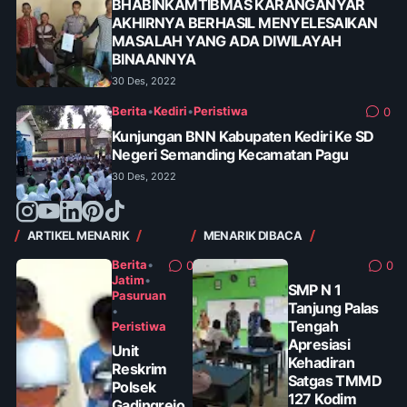
BHABINKAMTIBMAS KARANGANYAR
AKHIRNYA BERHASIL MENYELESAIKAN
MASALAH YANG ADA DIWILAYAH
BINAANNYA
30 Des, 2022
Berita
•
Kediri
•
Peristiwa
0
Kunjungan BNN Kabupaten Kediri Ke SD
Negeri Semanding Kecamatan Pagu
30 Des, 2022
ARTIKEL MENARIK
MENARIK DIBACA
Berita
•
0
0
Jatim
•
SMP N 1
Pasuruan
Tanjung Palas
•
Tengah
Peristiwa
Apresiasi
Unit
Kehadiran
Reskrim
Satgas TMMD
Polsek
127 Kodim
Gadingrejo