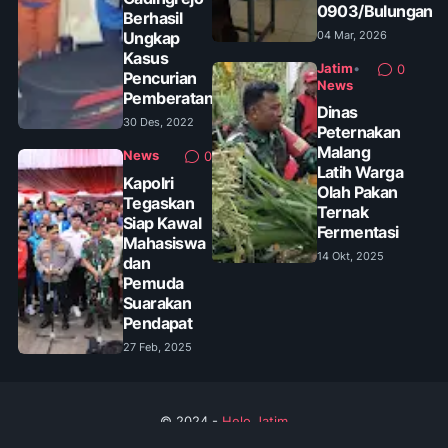
0903/Bulungan
Berhasil
Ungkap
04 Mar, 2026
Kasus
Jatim
•
0
Pencurian
News
Pemberatan
Dinas
30 Des, 2022
Peternakan
Malang
News
0
Latih Warga
Kapolri
Olah Pakan
Tegaskan
Ternak
Siap Kawal
Fermentasi
Mahasiswa
14 Okt, 2025
dan
Pemuda
Suarakan
Pendapat
27 Feb, 2025
© 2024 -
Helo Jatim