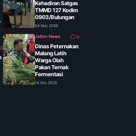
Kehadiran Satgas
TMMD 127 Kodim
0903/Bulungan
n
04 Mar, 2026
Jatim
•
News
0
Dinas Peternakan
0
Malang Latih
n
Warga Olah
Pakan Ternak
Fermentasi
14 Okt, 2025