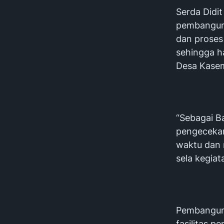
Serda Didi
pembangun
dan proses
sehingga h
Desa Kase
“Sebagai B
pengecekan
waktu dan 
sela kegiat
Pembangun
fasilitas p