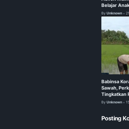
Belajar Ana
By
Unknown
2
•
Babinsa Kor
Sawah, Perk
Tingkatkan 
By
Unknown
1
•
Posting K