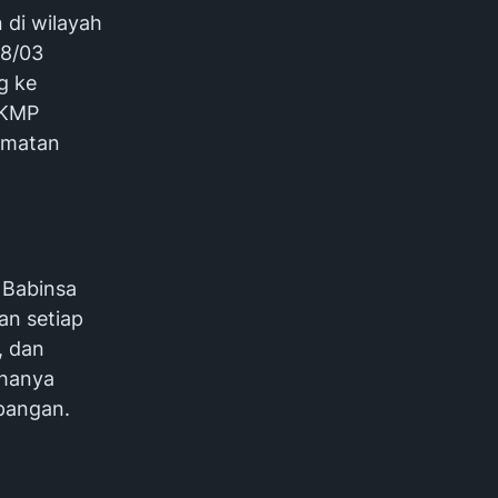
di wilayah
18/03
g ke
DKMP
amatan
 Babinsa
n setiap
, dan
 hanya
pangan.