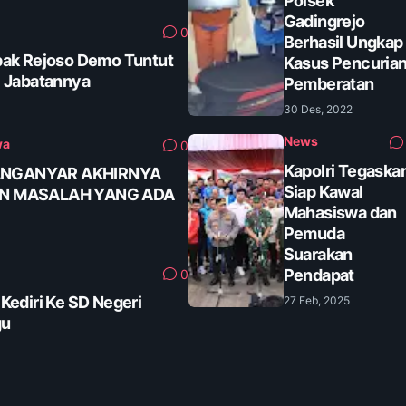
Polsek
Gadingrejo
0
Berhasil Ungkap
ak Rejoso Demo Tuntut
Kasus Pencuria
 Jabatannya
Pemberatan
30 Des, 2022
News
wa
0
Kapolri Tegaska
ANGANYAR AKHIRNYA
Siap Kawal
AN MASALAH YANG ADA
Mahasiswa dan
Pemuda
Suarakan
Pendapat
0
ediri Ke SD Negeri
27 Feb, 2025
gu