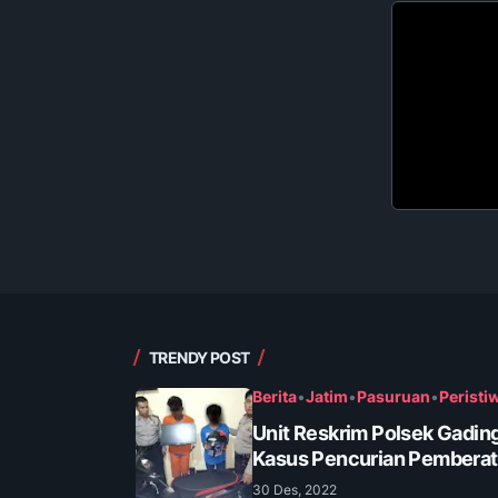
TRENDY POST
Berita
•
Jatim
•
Pasuruan
•
Peristi
Unit Reskrim Polsek Gadin
Kasus Pencurian Pembera
30 Des, 2022