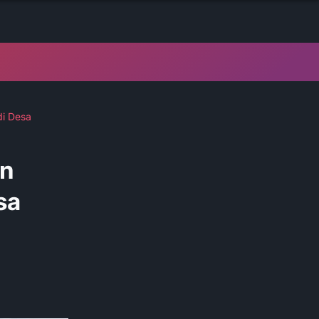
i Desa
on
sa