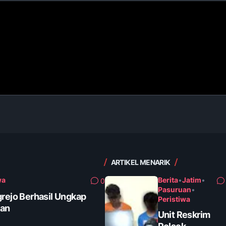
ARTIKEL MENARIK
wa
Berita
•
Jatim
•
0
Pasuruan
•
grejo Berhasil Ungkap
Peristiwa
tan
Unit Reskrim