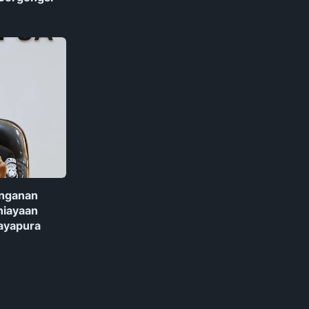
anganan
niayaan
Jayapura