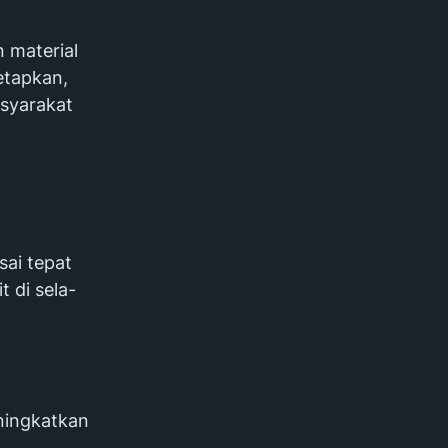
 material
etapkan,
asyarakat
ai tepat
 di sela-
ingkatkan