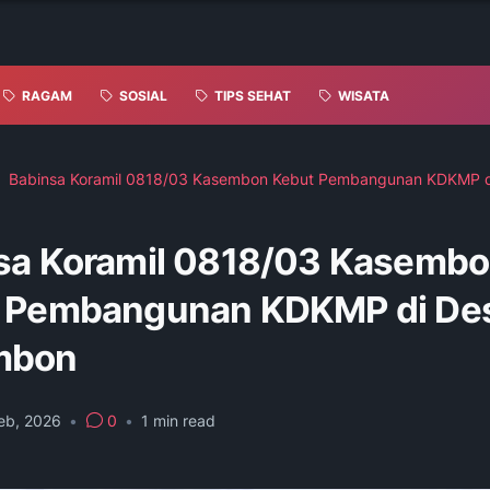
RAGAM
SOSIAL
TIPS SEHAT
WISATA
Babinsa Koramil 0818/03 Kasembon Kebut Pembangunan KDKMP d
sa Koramil 0818/03 Kasemb
 Pembangunan KDKMP di De
mbon
eb, 2026
•
0
•
1
min read