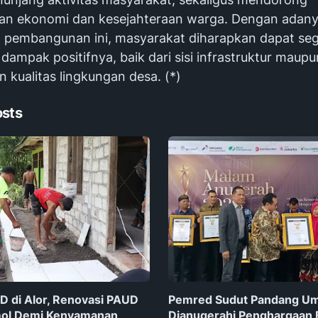
n ekonomi dan kesejahteraan warga. Dengan adan
 pembangunan ini, masyarakat diharapkan dapat se
ampak positifnya, baik dari sisi infrastruktur maupu
 kualitas lingkungan desa. (*)
osts
AD di Alor, Renovasi PAUD
Pemred Sudut Pandang Umi
ol Demi Kenyamanan
Dianugerahi Penghargaan 