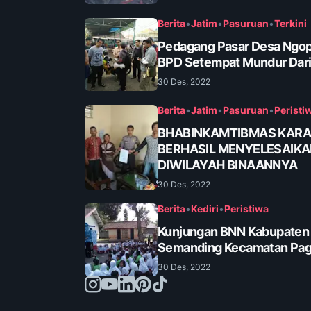
Berita
•
Jatim
•
Pasuruan
•
Terkini
Pedagang Pasar Desa Ngop
BPD Setempat Mundur Dari
30 Des, 2022
Berita
•
Jatim
•
Pasuruan
•
Peristi
BHABINKAMTIBMAS KAR
BERHASIL MENYELESAIK
DIWILAYAH BINAANNYA
30 Des, 2022
Berita
•
Kediri
•
Peristiwa
Kunjungan BNN Kabupaten K
Semanding Kecamatan Pa
30 Des, 2022