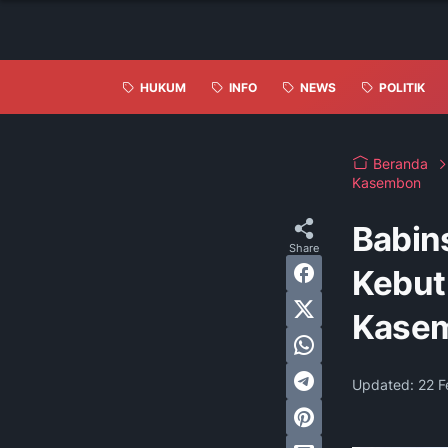
HUKUM
INFO
NEWS
POLITIK
Beranda
Kasembon
Babin
Kebut
Kase
Updated:
22 F