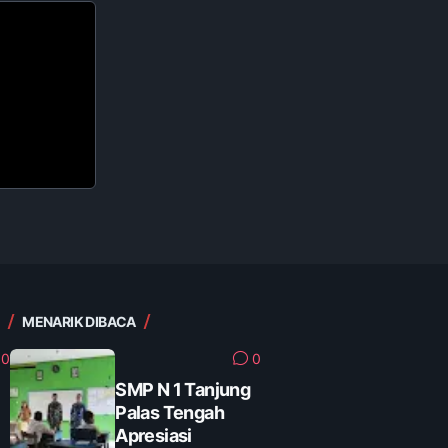
MENARIK DIBACA
0
0
SMP N 1 Tanjung
Palas Tengah
Apresiasi