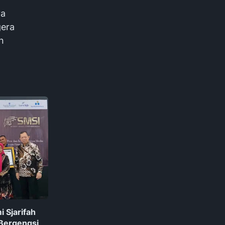
ya
gera
n
 Sjarifah
Bergengsi