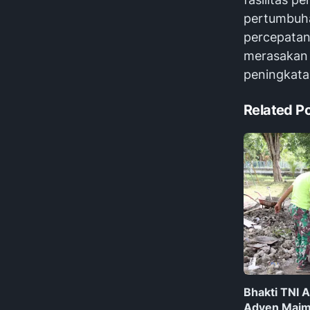
pertumbuha
percepatan
merasakan d
peningkatan
Related P
Bhakti TNI 
Adven Maim