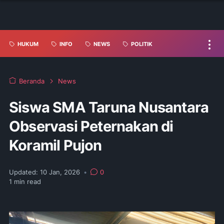
HUKUM
INFO
NEWS
POLITIK
Beranda
News
Siswa SMA Taruna Nusantara
Observasi Peternakan di
Koramil Pujon
Updated:
10 Jan, 2026
•
0
1
min read