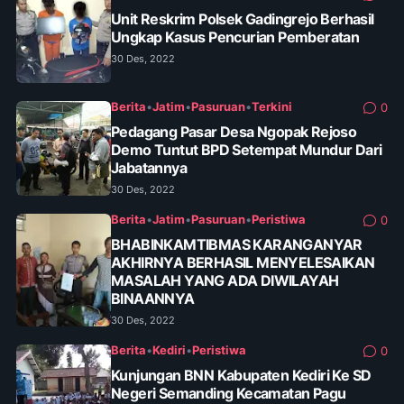
Unit Reskrim Polsek Gadingrejo Berhasil
Ungkap Kasus Pencurian Pemberatan
30 Des, 2022
Berita
•
Jatim
•
Pasuruan
•
Terkini
0
Pedagang Pasar Desa Ngopak Rejoso
Demo Tuntut BPD Setempat Mundur Dari
Jabatannya
30 Des, 2022
Berita
•
Jatim
•
Pasuruan
•
Peristiwa
0
BHABINKAMTIBMAS KARANGANYAR
AKHIRNYA BERHASIL MENYELESAIKAN
MASALAH YANG ADA DIWILAYAH
BINAANNYA
30 Des, 2022
Berita
•
Kediri
•
Peristiwa
0
Kunjungan BNN Kabupaten Kediri Ke SD
Negeri Semanding Kecamatan Pagu