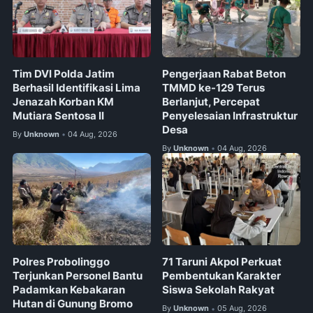
Tim DVI Polda Jatim
Pengerjaan Rabat Beton
Berhasil Identifikasi Lima
TMMD ke-129 Terus
Jenazah Korban KM
Berlanjut, Percepat
Mutiara Sentosa II
Penyelesaian Infrastruktur
Desa
By
Unknown
04 Aug, 2026
•
By
Unknown
04 Aug, 2026
•
Polres Probolinggo
71 Taruni Akpol Perkuat
Terjunkan Personel Bantu
Pembentukan Karakter
Padamkan Kebakaran
Siswa Sekolah Rakyat
Hutan di Gunung Bromo
By
Unknown
05 Aug, 2026
•