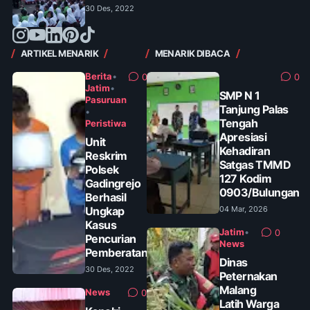
30 Des, 2022
ARTIKEL MENARIK
MENARIK DIBACA
Berita
•
0
0
Jatim
•
SMP N 1
Pasuruan
Tanjung Palas
•
Tengah
Peristiwa
Apresiasi
Unit
Kehadiran
Reskrim
Satgas TMMD
Polsek
127 Kodim
Gadingrejo
0903/Bulungan
Berhasil
Ungkap
04 Mar, 2026
Kasus
Jatim
•
0
Pencurian
News
Pemberatan
Dinas
30 Des, 2022
Peternakan
Malang
News
0
Latih Warga