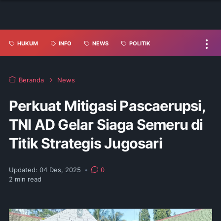
HUKUM
INFO
NEWS
POLITIK
Beranda
News
Perkuat Mitigasi Pascaerupsi,
TNI AD Gelar Siaga Semeru di
Titik Strategis Jugosari
Updated:
04 Des, 2025
•
0
2
min read