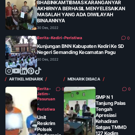
BHABINKAMTIBMAS KARANGANYAR
AKHIRNYA BERHASIL MENYELESAIKAN
MASALAH YANG ADA DIWILAYAH
BINAANNYA
30 Des, 2022
Berita
•
Kediri
•
Peristiwa
0
Kunjungan BNN Kabupaten Kediri Ke SD
Negeri Semanding Kecamatan Pagu
30 Des, 2022
ARTIKEL MENARIK
MENARIK DIBACA
Berita
•
0
0
Jatim
•
SMP N 1
Pasuruan
Tanjung Palas
•
Tengah
Peristiwa
Apresiasi
Unit
Kehadiran
Reskrim
Satgas TMMD
Polsek
127 Kodim