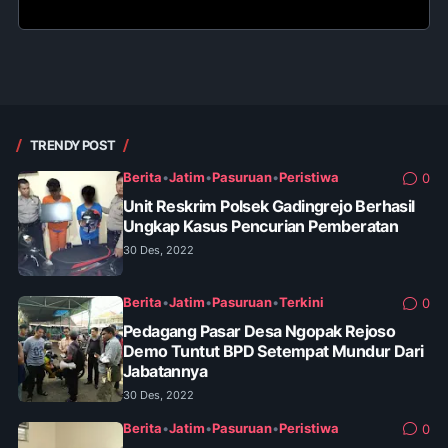
TRENDY POST
Berita
•
Jatim
•
Pasuruan
•
Peristiwa
0
Unit Reskrim Polsek Gadingrejo Berhasil
Ungkap Kasus Pencurian Pemberatan
30 Des, 2022
Berita
•
Jatim
•
Pasuruan
•
Terkini
0
Pedagang Pasar Desa Ngopak Rejoso
Demo Tuntut BPD Setempat Mundur Dari
Jabatannya
30 Des, 2022
Berita
•
Jatim
•
Pasuruan
•
Peristiwa
0