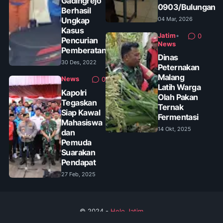
Gadingrejo
0903/Bulungan
Berhasil
Ungkap
04 Mar, 2026
Kasus
Jatim
•
0
Pencurian
News
Pemberatan
Dinas
30 Des, 2022
Peternakan
Malang
News
0
Latih Warga
Kapolri
Olah Pakan
Tegaskan
Ternak
Siap Kawal
Fermentasi
Mahasiswa
14 Okt, 2025
dan
Pemuda
Suarakan
Pendapat
27 Feb, 2025
© 2024 -
Helo Jatim