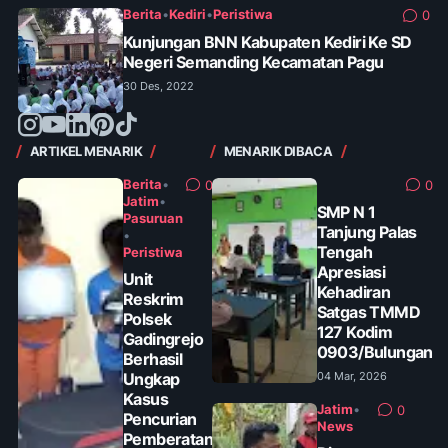
Berita
•
Kediri
•
Peristiwa
0
Kunjungan BNN Kabupaten Kediri Ke SD
Negeri Semanding Kecamatan Pagu
30 Des, 2022
ARTIKEL MENARIK
MENARIK DIBACA
Berita
•
0
0
Jatim
•
SMP N 1
Pasuruan
Tanjung Palas
•
Tengah
Peristiwa
Apresiasi
Unit
Kehadiran
Reskrim
Satgas TMMD
Polsek
127 Kodim
Gadingrejo
0903/Bulungan
Berhasil
Ungkap
04 Mar, 2026
Kasus
Jatim
•
0
Pencurian
News
Pemberatan