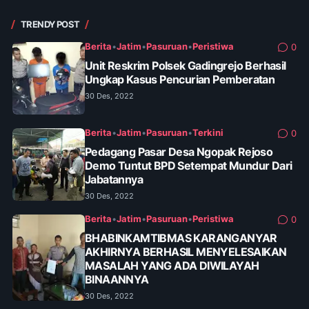
TRENDY POST
Berita
•
Jatim
•
Pasuruan
•
Peristiwa
0
Unit Reskrim Polsek Gadingrejo Berhasil
Ungkap Kasus Pencurian Pemberatan
30 Des, 2022
Berita
•
Jatim
•
Pasuruan
•
Terkini
0
Pedagang Pasar Desa Ngopak Rejoso
Demo Tuntut BPD Setempat Mundur Dari
Jabatannya
30 Des, 2022
Berita
•
Jatim
•
Pasuruan
•
Peristiwa
0
BHABINKAMTIBMAS KARANGANYAR
AKHIRNYA BERHASIL MENYELESAIKAN
MASALAH YANG ADA DIWILAYAH
BINAANNYA
30 Des, 2022