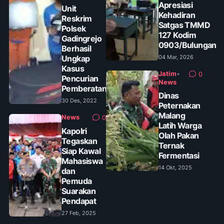
Apresiasi
Unit
Kehadiran
Reskrim
Satgas TMMD
Polsek
127 Kodim
Gadingrejo
0903/Bulungan
Berhasil
Ungkap
04 Mar, 2026
Kasus
Jatim
•
0
Pencurian
News
Pemberatan
Dinas
30 Des, 2022
Peternakan
Malang
News
0
Latih Warga
Kapolri
Olah Pakan
Tegaskan
Ternak
Siap Kawal
Fermentasi
Mahasiswa
14 Okt, 2025
dan
Pemuda
Suarakan
Pendapat
27 Feb, 2025