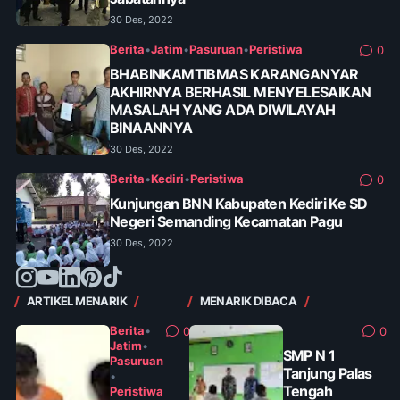
30 Des, 2022
Berita
•
Jatim
•
Pasuruan
•
Peristiwa
0
BHABINKAMTIBMAS KARANGANYAR
AKHIRNYA BERHASIL MENYELESAIKAN
MASALAH YANG ADA DIWILAYAH
BINAANNYA
30 Des, 2022
Berita
•
Kediri
•
Peristiwa
0
Kunjungan BNN Kabupaten Kediri Ke SD
Negeri Semanding Kecamatan Pagu
30 Des, 2022
ARTIKEL MENARIK
MENARIK DIBACA
Berita
•
0
0
Jatim
•
SMP N 1
Pasuruan
Tanjung Palas
•
Tengah
Peristiwa