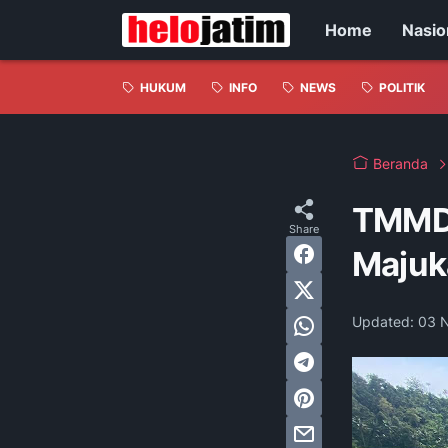
Home
Nasio
HUKUM
INFO
NEWS
POLITIK
Beranda
TMMD 
Majuk
Updated:
03 