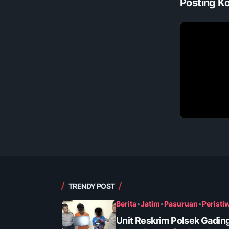
Posting K
TRENDY POST
Berita
•
Jatim
•
Pasuruan
•
Peristi
Unit Reskrim Polsek Gadin