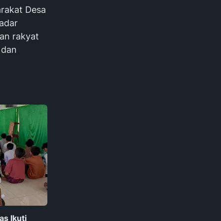
arakat Desa
adar
an rakyat
 dan
s Ikuti