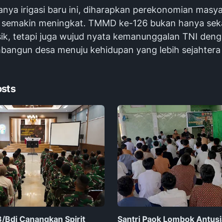
nya irigasi baru ini, diharapkan perekonomian masy
 semakin meningkat. TMMD ke-126 bukan hanya sek
sik, tetapi juga wujud nyata kemanunggalan TNI deng
angun desa menuju kehidupan yang lebih sejahtera
osts
Bdj Canangkan Spirit
Santri Paok Lombok Antusia