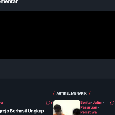
omentar
ARTIKEL MENARIK
wa
Berita
•
Jatim
•
0
Pasuruan
•
grejo Berhasil Ungkap
Peristiwa