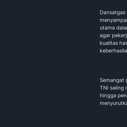
Dansatgas 
menyampaik
utama dala
agar peker
kualitas ha
keberhasila
Semangat g
TNI saling
hingga pen
menyurutka