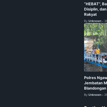
“HEBAT”, Ba
Disiplin, da
Rakyat
By
Unknown
2
•
Polres Nga
Jembatan Me
Blandongan
By
Unknown
2
•