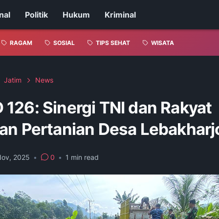
nal
Politik
Hukum
Kriminal
RAGAM
SOSIAL
TIPS SEHAT
WISATA
Jatim
News
126: Sinergi TNI dan Rakyat
an Pertanian Desa Lebakharj
Nov, 2025
•
0
•
1
min read