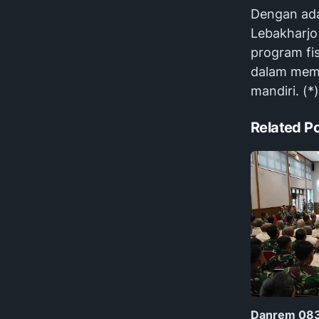
Dengan ada
Lebakharjo
program fi
dalam memb
mandiri. (*)
Related P
Danrem 083/