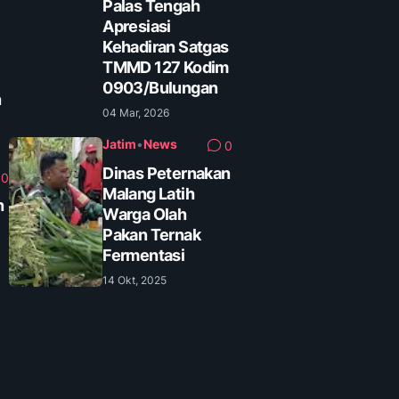
Palas Tengah
Apresiasi
Kehadiran Satgas
TMMD 127 Kodim
0903/Bulungan
n
04 Mar, 2026
Jatim
•
News
0
Dinas Peternakan
0
Malang Latih
n
Warga Olah
Pakan Ternak
Fermentasi
14 Okt, 2025