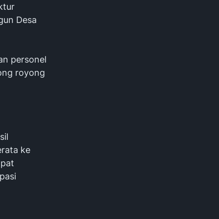
ktur
gun Desa
an personel
ong royong
il
erata ke
apat
pasi