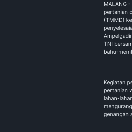
MALANG - 
pertanian 
(TMMD) ke-
penyelesai
Ampelgadin
TNI bersa
bahu-memba
Kegiatan pe
pertanian 
lahan-lahan
mengurangi
genangan a