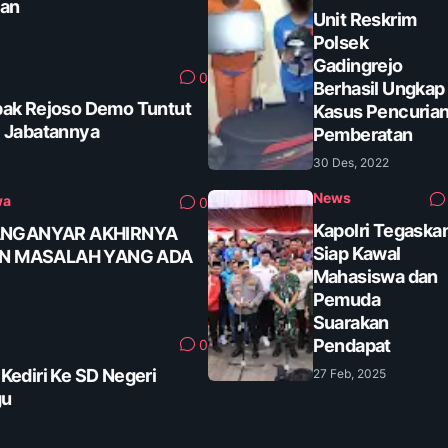
tan
Unit Reskrim
Polsek
Gadingrejo
0
Berhasil Ungkap
ak Rejoso Demo Tuntut
Kasus Pencuria
 Jabatannya
Pemberatan
30 Des, 2022
News
wa
0
Kapolri Tegaska
ANGANYAR AKHIRNYA
Siap Kawal
AN MASALAH YANG ADA
Mahasiswa dan
Pemuda
Suarakan
Pendapat
0
ediri Ke SD Negeri
27 Feb, 2025
gu