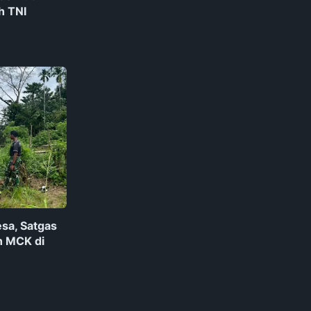
h TNI
sa, Satgas
n MCK di