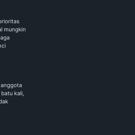
rioritas
al mungkin
jaga
nci
a anggota
batu kali,
idak