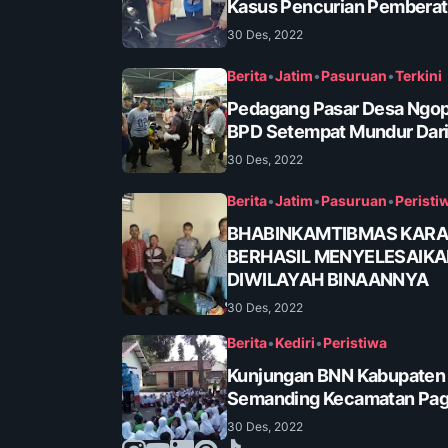
Kasus Pencurian Pembera
30 Des, 2022
Berita
•
Jatim
•
Pasuruan
•
Terkini
Pedagang Pasar Desa Ngop
BPD Setempat Mundur Dari
30 Des, 2022
Berita
•
Jatim
•
Pasuruan
•
Peristi
BHABINKAMTIBMAS KAR
BERHASIL MENYELESAIK
DIWILAYAH BINAANNYA
30 Des, 2022
Berita
•
Kediri
•
Peristiwa
Kunjungan BNN Kabupaten K
Semanding Kecamatan Pa
30 Des, 2022