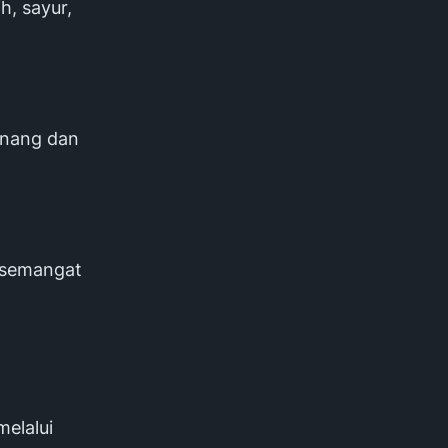
h, sayur,
enang dan
i semangat
elalui