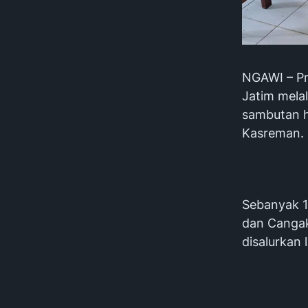
NGAWI – Pr
Jatim mela
sambutan h
Kasreman.
Sebanyak 1.
dan Cangak
disalurkan