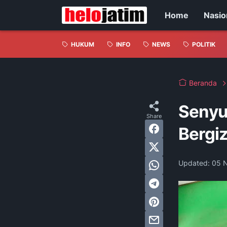
Home
Nasio
HUKUM
INFO
NEWS
POLITIK
Beranda
Senyu
Bergiz
Updated:
05 