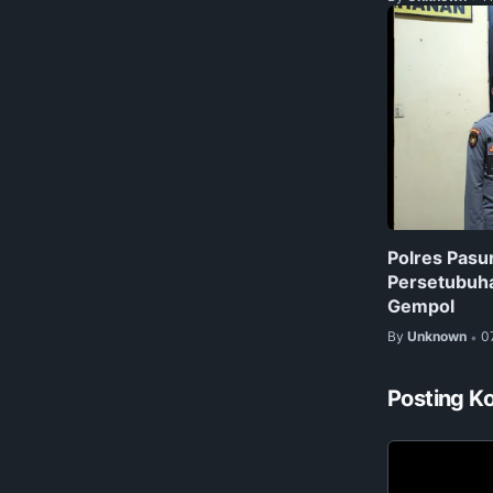
Polres Pasu
Persetubuha
Gempol
By
Unknown
0
•
Posting K