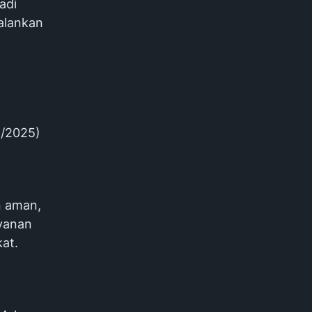
adi
jalankan
1/2025)
n aman,
ayanan
at.