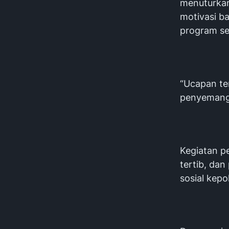
menuturkan
motivasi ba
program se
“Ucapan ter
penyemanga
Kegiatan p
tertib, da
sosial kep