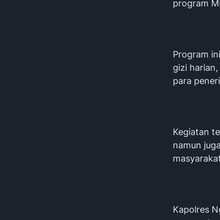
program 
Program in
gizi haria
para pener
Kegiatan t
namun juga
masyarakat
Kapolres N