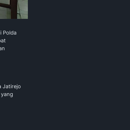
i Polda
pat
an
 Jatirejo
 yang