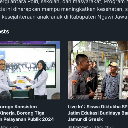
ergi antara Polri, sekolah, dan masyarakat, Program
atis ini diharapkan mampu meningkatkan kesehatan,
an kesejahteraan anak-anak di Kabupaten Ngawi Jawa 
osts
norogo Konsisten
Live In' : Siswa Diktukba S
Kinerja, Borong Tiga
Jatim Edukasi Budidaya B
 Pelayanan Publik 2024
Jamur di Gresik
1 Nov, 2025
By
Unknown
10 Nov, 2025
•