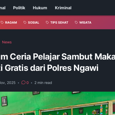
nal
Politik
Hukum
Kriminal
RAGAM
SOSIAL
TIPS SEHAT
WISATA
News
m Ceria Pelajar Sambut Mak
i Gratis dari Polres Ngawi
Nov, 2025
•
0
•
2
min read