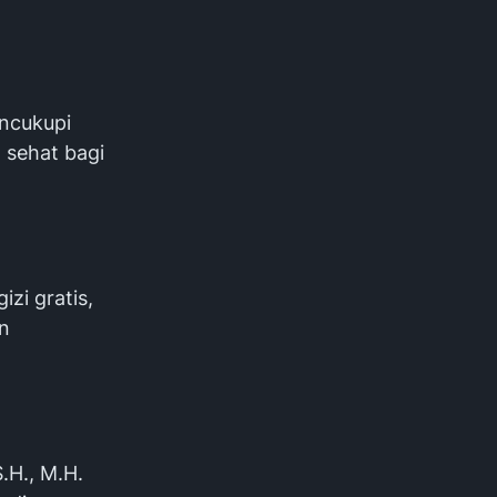
encukupi
 sehat bagi
zi gratis,
n
.H., M.H.