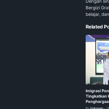
Dengan sin
Bergizi Gr
belajar, d
Related P
Imigrasi Po
Tingkatkan 
Penghargaan
By
Unknown
1
•