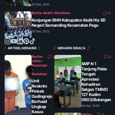
30 Des, 2022
Berita
•
Kediri
•
Peristiwa
0
Kunjungan BNN Kabupaten Kediri Ke SD
Negeri Semanding Kecamatan Pagu
30 Des, 2022
ARTIKEL MENARIK
MENARIK DIBACA
Berita
•
0
0
Jatim
•
SMP N 1
Pasuruan
Tanjung Palas
•
Tengah
Peristiwa
Apresiasi
Unit
Kehadiran
Reskrim
Satgas TMMD
Polsek
127 Kodim
Gadingrejo
0903/Bulungan
Berhasil
Ungkap
04 Mar, 2026
Kasus
Jatim
•
0