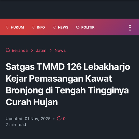
HUKUM
INFO
NEWS
POLITIK
Beranda
Jatim
News
Satgas TMMD 126 Lebakharjo
Kejar Pemasangan Kawat
Bronjong di Tengah Tingginya
Curah Hujan
Updated:
01 Nov, 2025
•
0
2
min read