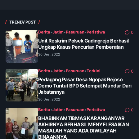
TRENDY POST
Berita
•
Jatim
•
Pasuruan
•
Peristiwa
0
Unit Reskrim Polsek Gadingrejo Berhasil
Ungkap Kasus Pencurian Pemberatan
30 Des, 2022
Berita
•
Jatim
•
Pasuruan
•
Terkini
0
Pedagang Pasar Desa Ngopak Rejoso
Demo Tuntut BPD Setempat Mundur Dari
Jabatannya
30 Des, 2022
Berita
•
Jatim
•
Pasuruan
•
Peristiwa
0
BHABINKAMTIBMAS KARANGANYAR
AKHIRNYA BERHASIL MENYELESAIKAN
MASALAH YANG ADA DIWILAYAH
BINAANNYA