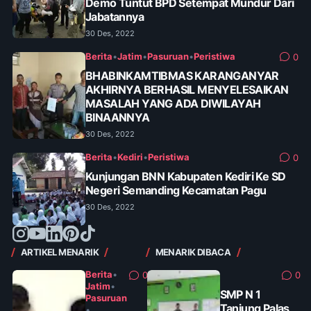
Demo Tuntut BPD Setempat Mundur Dari
Jabatannya
30 Des, 2022
Berita
•
Jatim
•
Pasuruan
•
Peristiwa
0
BHABINKAMTIBMAS KARANGANYAR
AKHIRNYA BERHASIL MENYELESAIKAN
MASALAH YANG ADA DIWILAYAH
BINAANNYA
30 Des, 2022
Berita
•
Kediri
•
Peristiwa
0
Kunjungan BNN Kabupaten Kediri Ke SD
Negeri Semanding Kecamatan Pagu
30 Des, 2022
ARTIKEL MENARIK
MENARIK DIBACA
Berita
•
0
0
Jatim
•
SMP N 1
Pasuruan
Tanjung Palas
•