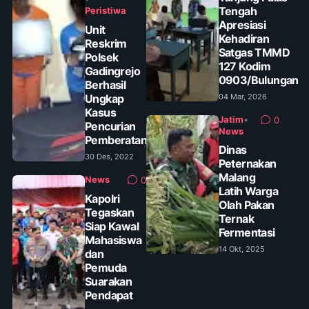
Tengah
Peristiwa
Apresiasi
Unit
Kehadiran
Reskrim
Satgas TMMD
Polsek
127 Kodim
Gadingrejo
0903/Bulungan
Berhasil
Ungkap
04 Mar, 2026
Kasus
Jatim
•
0
Pencurian
News
Pemberatan
Dinas
30 Des, 2022
Peternakan
Malang
News
0
Latih Warga
Kapolri
Olah Pakan
Tegaskan
Ternak
Siap Kawal
Fermentasi
Mahasiswa
14 Okt, 2025
dan
Pemuda
Suarakan
Pendapat