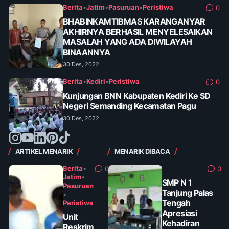
Berita
•
Jatim
•
Pasuruan
•
Peristiwa
0
BHABINKAMTIBMAS KARANGANYAR
AKHIRNYA BERHASIL MENYELESAIKAN
MASALAH YANG ADA DIWILAYAH
BINAANNYA
30 Des, 2022
Berita
•
Kediri
•
Peristiwa
0
Kunjungan BNN Kabupaten Kediri Ke SD
Negeri Semanding Kecamatan Pagu
30 Des, 2022
ARTIKEL MENARIK
MENARIK DIBACA
Berita
•
0
0
Jatim
•
SMP N 1
Pasuruan
Tanjung Palas
•
Tengah
Peristiwa
Apresiasi
Unit
Kehadiran
Reskrim