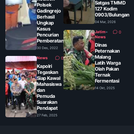
Satgas TMMD
Polsek
127 Kodim
Gadingrejo
0903/Bulungan
Berhasil
Ungkap
04 Mar, 2026
Kasus
Jatim
•
0
Pencurian
News
Pemberatan
Dinas
30 Des, 2022
Peternakan
Malang
News
0
Latih Warga
Kapolri
Olah Pakan
Tegaskan
Ternak
Siap Kawal
Fermentasi
Mahasiswa
14 Okt, 2025
dan
Pemuda
Suarakan
Pendapat
27 Feb, 2025