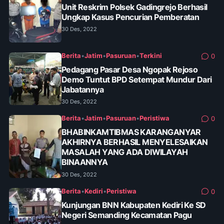
Unit Reskrim Polsek Gadingrejo Berhasil
Ungkap Kasus Pencurian Pemberatan
30 Des, 2022
Berita
•
Jatim
•
Pasuruan
•
Terkini
0
Pedagang Pasar Desa Ngopak Rejoso
Demo Tuntut BPD Setempat Mundur Dari
Jabatannya
30 Des, 2022
Berita
•
Jatim
•
Pasuruan
•
Peristiwa
0
BHABINKAMTIBMAS KARANGANYAR
AKHIRNYA BERHASIL MENYELESAIKAN
MASALAH YANG ADA DIWILAYAH
BINAANNYA
30 Des, 2022
Berita
•
Kediri
•
Peristiwa
0
Kunjungan BNN Kabupaten Kediri Ke SD
Negeri Semanding Kecamatan Pagu