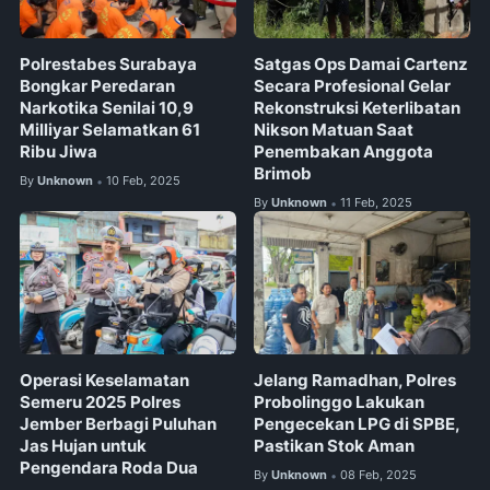
Polrestabes Surabaya
Satgas Ops Damai Cartenz
Bongkar Peredaran
Secara Profesional Gelar
Narkotika Senilai 10,9
Rekonstruksi Keterlibatan
Milliyar Selamatkan 61
Nikson Matuan Saat
Ribu Jiwa
Penembakan Anggota
Brimob
By
Unknown
10 Feb, 2025
•
By
Unknown
11 Feb, 2025
•
Operasi Keselamatan
Jelang Ramadhan, Polres
Semeru 2025 Polres
Probolinggo Lakukan
Jember Berbagi Puluhan
Pengecekan LPG di SPBE,
Jas Hujan untuk
Pastikan Stok Aman
Pengendara Roda Dua
By
Unknown
08 Feb, 2025
•