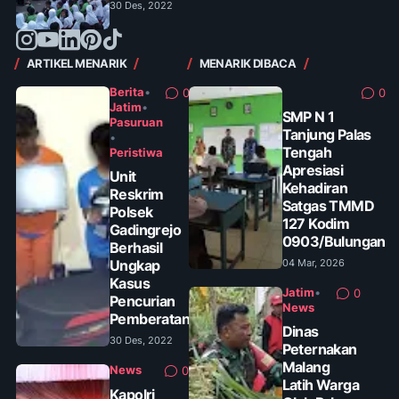
30 Des, 2022
ARTIKEL MENARIK
MENARIK DIBACA
Berita
•
0
0
Jatim
•
SMP N 1
Pasuruan
Tanjung Palas
•
Tengah
Peristiwa
Apresiasi
Unit
Kehadiran
Reskrim
Satgas TMMD
Polsek
127 Kodim
Gadingrejo
0903/Bulungan
Berhasil
Ungkap
04 Mar, 2026
Kasus
Jatim
•
0
Pencurian
News
Pemberatan
Dinas
30 Des, 2022
Peternakan
Malang
News
0
Latih Warga
Kapolri