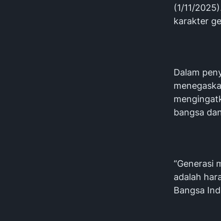
(1/11/2025
karakter ge
Dalam peny
menegaskan 
mengingatk
bangsa dan
“Generasi 
adalah har
Bangsa Indo