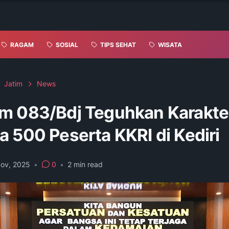
RAGAM
SOSIAL
TIPS SEHAT
WISATA
Jatim
News
m 083/Bdj Teguhkan Karakte
 500 Peserta KKRI di Kediri
Nov, 2025
•
0
•
2
min read