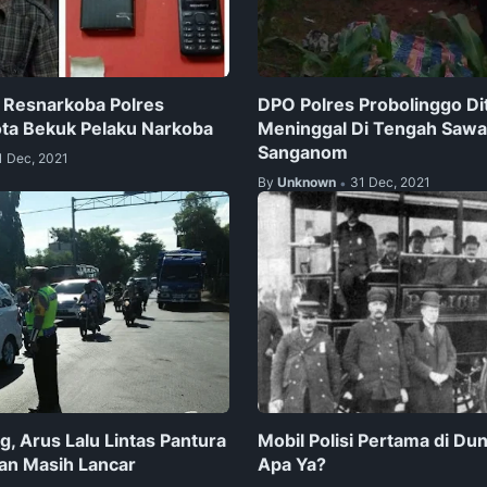
t Resnarkoba Polres
DPO Polres Probolinggo D
ta Bekuk Pelaku Narkoba
Meninggal Di Tengah Saw
Sanganom
1 Dec, 2021
By
Unknown
31 Dec, 2021
•
g, Arus Lalu Lintas Pantura
Mobil Polisi Pertama di Dun
an Masih Lancar
Apa Ya?