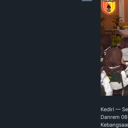
Kediri — S
Danrem 083
Kebangsaan