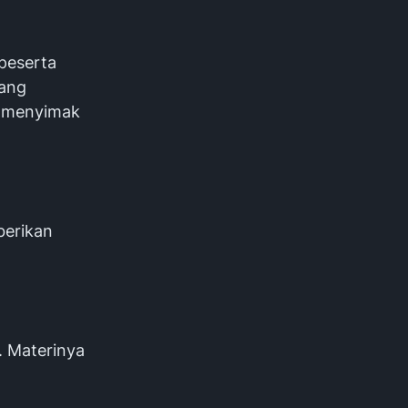
peserta
yang
a menyimak
berikan
. Materinya