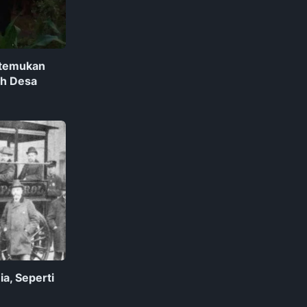
itemukan
ah Desa
ia, Seperti