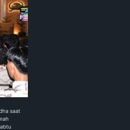
dha saat
amah
Sabtu