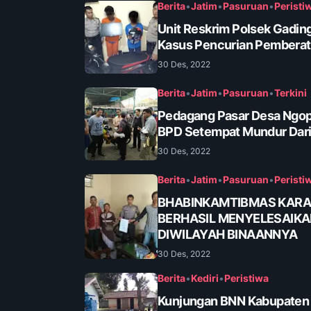
Berita
•
Jatim
•
Pasuruan
•
Peristi
Unit Reskrim Polsek Gadin
Kasus Pencurian Pembera
30 Des, 2022
Berita
•
Jatim
•
Pasuruan
•
Terkini
Pedagang Pasar Desa Ngop
BPD Setempat Mundur Dari
30 Des, 2022
Berita
•
Jatim
•
Pasuruan
•
Peristi
BHABINKAMTIBMAS KAR
BERHASIL MENYELESAIK
DIWILAYAH BINAANNYA
30 Des, 2022
Berita
•
Kediri
•
Peristiwa
Kunjungan BNN Kabupaten K