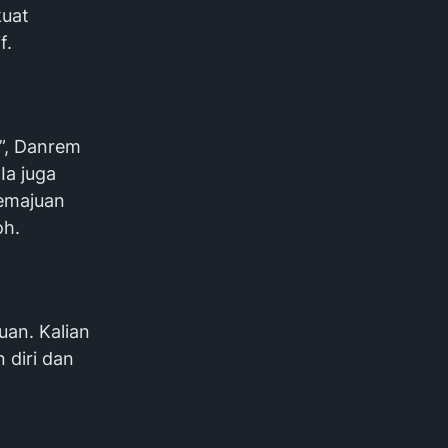
kuat
f.
a”, Danrem
Ia juga
emajuan
oh.
uan. Kalian
diri dan