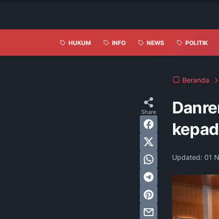
HUKUM
INFO
NEWS
POLITIK
Beranda
Danre
kepada
Updated:
01 