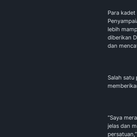
Para kadet
Penyampaia
lebih mamp
diberikan 
dan mencat
Salah satu
memberikan
“Saya meras
jelas dan 
persatuan,”