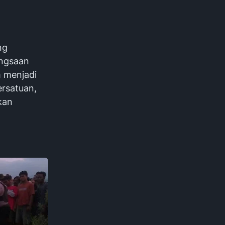
ng
angsaan
m menjadi
ersatuan,
kan