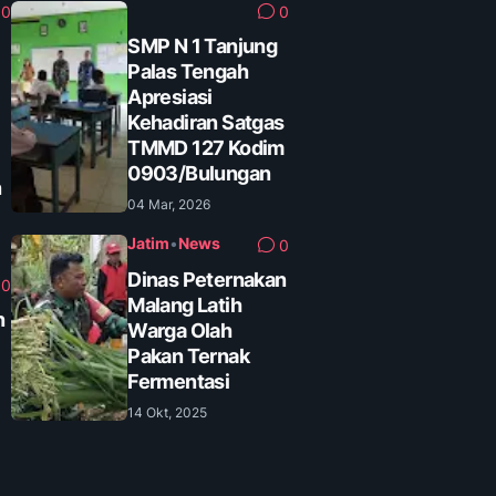
0
0
SMP N 1 Tanjung
Palas Tengah
Apresiasi
Kehadiran Satgas
TMMD 127 Kodim
0903/Bulungan
n
04 Mar, 2026
Jatim
•
News
0
Dinas Peternakan
0
Malang Latih
n
Warga Olah
Pakan Ternak
Fermentasi
14 Okt, 2025