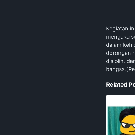
Kegiatan i
mengaku se
dalam kehi
dorongan n
disiplin, 
bangsa.(P
Related P