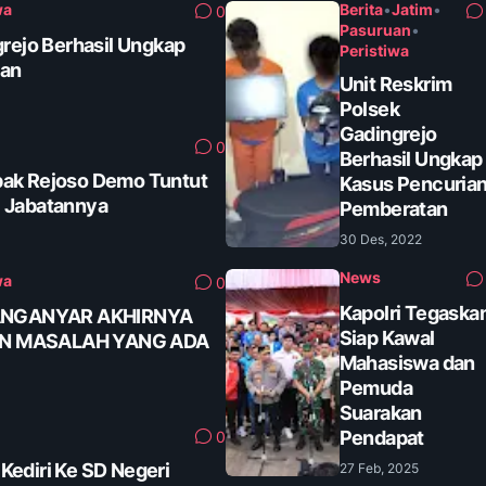
wa
Berita
•
Jatim
•
0
Pasuruan
•
grejo Berhasil Ungkap
Peristiwa
tan
Unit Reskrim
Polsek
Gadingrejo
0
Berhasil Ungkap
ak Rejoso Demo Tuntut
Kasus Pencuria
 Jabatannya
Pemberatan
30 Des, 2022
News
wa
0
Kapolri Tegaska
ANGANYAR AKHIRNYA
Siap Kawal
AN MASALAH YANG ADA
Mahasiswa dan
Pemuda
Suarakan
Pendapat
0
ediri Ke SD Negeri
27 Feb, 2025